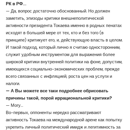
РК в РФ…
— Да, вопрос достаточно обоснованный. Но должен
заметить, эпизоды критики внешнеполитической
активности президента Токаева именно в родных пенатах
исходят в большей мере от тех, кто и без того (в
принципе) критикует его, и, действующую власть в целом.
И такой подход, который лично я считаю односторонним,
служит удобным инструментом для выражения более
широкой критики внутренней политики на фоне, допустим,
имеющихся социально-экономических проблем, прежде
всего связанных с инфляцией, роста цен на услуги и
налоги.
— А Вы можете все таки подробнее обрисовать
причины такой, порой иррациональной критики?
— Могу…
Во-первых, оппоненты нередко рассматривают
активность Токаева на международной арене как попытку
укрепить личный политический имидж и легитимность за