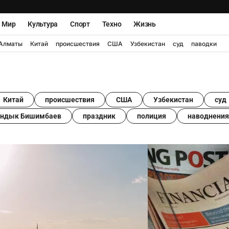
Мир
Культура
Спорт
Техно
Жизнь
Алматы
Китай
происшествия
США
Узбекистан
суд
паводки
Китай
происшествия
США
Узбекистан
суд
андык Бишимбаев
праздник
полиция
наводнения