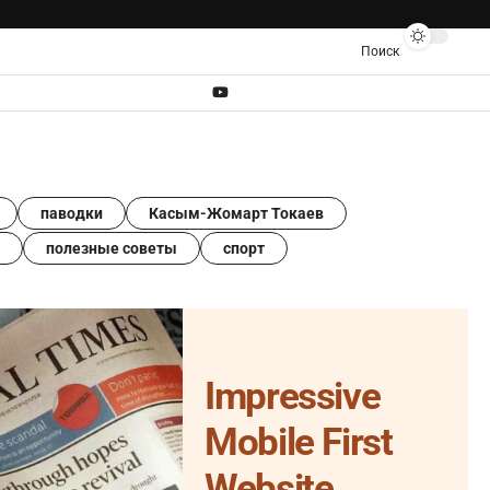
Поиск
паводки
Касым-Жомарт Токаев
полезные советы
спорт
Impressive
Mobile First
Website