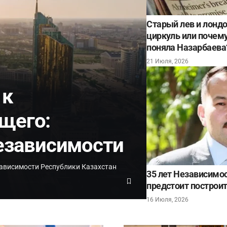
Старый лев и лонд
циркуль или почему 
поняла Назарбаева
21 Июля, 2026
 к
щего:
Независимости
ависимости Республики Казахстан
35 лет Независимос
предстоит построит
16 Июля, 2026