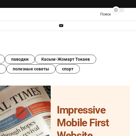
Поиск
паводки
Касым-Жомарт Токаев
полезные советы
спорт
Impressive
Mobile First
Website