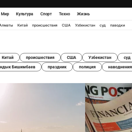
Мир
Культура
Спорт
Техно
Жизнь
Алматы
Китай
происшествия
США
Узбекистан
суд
паводки
Китай
происшествия
США
Узбекистан
суд
андык Бишимбаев
праздник
полиция
наводнения