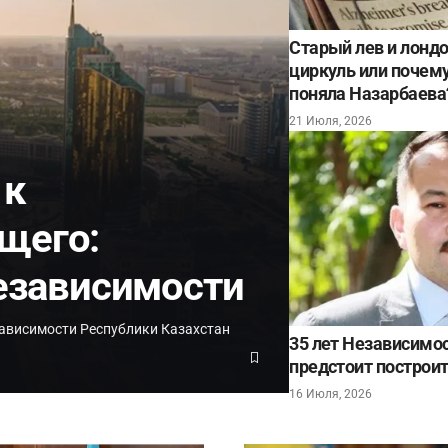
Старый лев и лонд
циркуль или почему 
поняла Назарбаева
21 Июля, 2026
 к
щего:
Независимости
ависимости Республики Казахстан
35 лет Независимос
предстоит построит
16 Июля, 2026