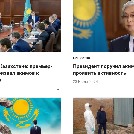
Общество
Казахстане: премьер-
Президент поручил аки
ризвал акимов к
проявить активность
ю
23 Июля, 2024