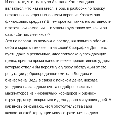
И все-таки, что толкнуло Акежана Кажегельдина
ввязаться, что называется, в бой, в разборки по поиску
незаконно выведенных сонмом воров из Казахстана
финансовых средств? В чем кроется тайна его активности
и затеянной кампании — в узком кругу таких же, как и он
сам, «сбитых летчиков»?
Это не первая, но возможно последняя попытка обелить
себя и скрыть темные пятна своей биографии. Для чего,
пусть даже в рекламных, идеологическо-упреждающих
целях, пришло время нанести некие превентивные удары,
которые отвели бы вероятную угрозу обструкции от его
репутации добропорядочного жителя Лондона и
бизнесмена. Ведь в связи с поиском денег, некогда
ушедших на западные счета недобросовестных
махинаторов из чиновничьих коридоров и бизнес-
структур, могут вскрыться и дела давно минувших дней. А
как вновь открывающиеся обстоятельства зари
казахстанской коррупции могут отразиться на днях