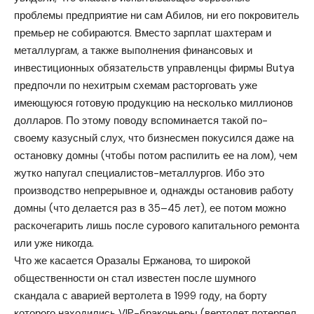
проблемы предприятие ни сам Абилов, ни его покровитель
премьер не собираются. Вместо зарплат шахтерам и
металлургам, а также выполнения финансовых и
инвестиционных обязательств управленцы фирмы Butya
предпочли по нехитрым схемам расторговать уже
имеющуюся готовую продукцию на несколько миллионов
долларов. По этому поводу вспоминается такой по-
своему казусный слух, что бизнесмен покусился даже на
остановку домны (чтобы потом распилить ее на лом), чем
жутко напугал специалистов-металлургов. Ибо это
производство непрерывное и, однажды остановив работу
домны (что делается раз в 35–45 лет), ее потом можно
раскочегарить лишь после сурового капитального ремонта
или уже никогда.
Что же касается Оразалы Ержанова, то широкой
общественности он стал известен после шумного
скандала с аварией вертолета в 1999 году, на борту
которого находились VIP-браконьеры (вертолет потерпел