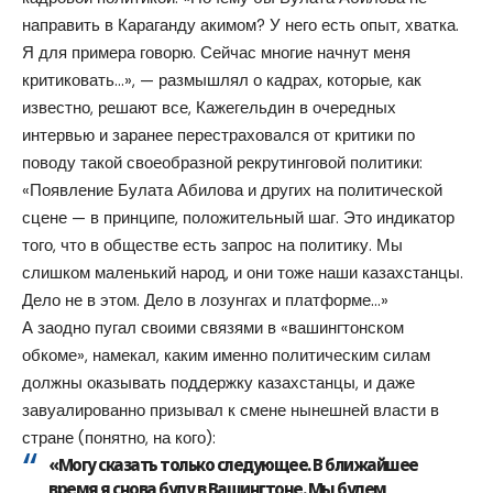
направить в Караганду акимом? У него есть опыт, хватка.
Я для примера говорю. Сейчас многие начнут меня
критиковать…», — размышлял о кадрах, которые, как
известно, решают все, Кажегельдин в очередных
интервью и заранее перестраховался от критики по
поводу такой своеобразной рекрутинговой политики:
«Появление Булата Абилова и других на политической
сцене — в принципе, положительный шаг. Это индикатор
того, что в обществе есть запрос на политику. Мы
слишком маленький народ, и они тоже наши казахстанцы.
Дело не в этом. Дело в лозунгах и платформе…»
А заодно пугал своими связями в «вашингтонском
обкоме», намекал, каким именно политическим силам
должны оказывать поддержку казахстанцы, и даже
завуалированно призывал к смене нынешней власти в
стране (понятно, на кого):
«Могу сказать только следующее. В ближайшее
время я снова буду в Вашингтоне. Мы будем