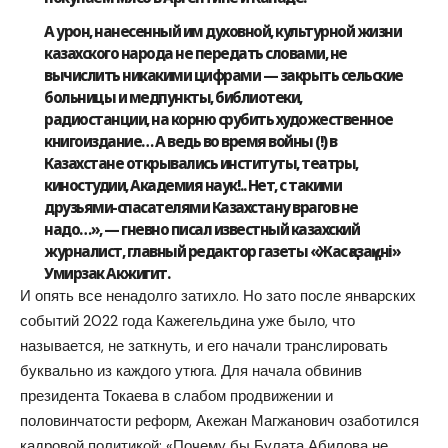
А урон, нанесенный им духовной, культурной жизни
казахского народа не передать словами, не
вычислить никакими цифрами — закрыть сельские
больницы и медпункты, библиотеки,
радиостанции, на корню срубить художественное
книгоиздание… А ведь во время войны (!) в
Казахстане открывались институты, театры,
киностудии, Академия наук!.. Нет, с такими
друзьями-спасателями Казахстану врагов не
надо…», — гневно писал известный казахский
журналист, главный редактор газеты «Жас қазақ үні»
Умирзак Акжигит.
И опять все ненадолго затихло. Но зато после январских
событий 2022 года Кажегельдина уже было, что
называется, не заткнуть, и его начали транслировать
буквально из каждого утюга. Для начала обвинив
президента Токаева в слабом продвижении и
половинчатости реформ, Акежан Магжанович озаботился
кадровой политикой: «Почему бы Булата Абилова не