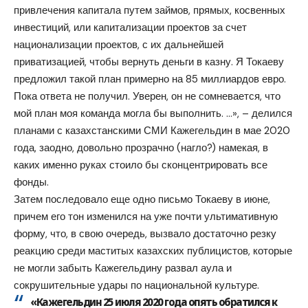
привлечения капитала путем займов, прямых, косвенных
инвестиций, или капитализации проектов за счет
национализации проектов, с их дальнейшей
приватизацией, чтобы вернуть деньги в казну. Я Токаеву
предложил такой план примерно на 85 миллиардов евро.
Пока ответа не получил. Уверен, он не сомневается, что
мой план моя команда могла бы выполнить. …», – делился
планами с казахстанскими СМИ Кажегельдин в мае 2020
года, заодно, довольно прозрачно (нагло?) намекая, в
каких именно руках стоило бы сконцентрировать все
фонды.
Затем последовало еще одно письмо Токаеву в июне,
причем его тон изменился на уже почти ультимативную
форму, что, в свою очередь, вызвало достаточно резку
реакцию среди маститых казахских публицистов, которые
не могли забыть Кажегельдину развал аула и
сокрушительные удары по национальной культуре.
«Кажегельдин 25 июля 2020 года опять обратился к