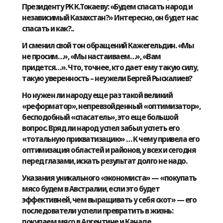
Президенту РК К.Токаеву: «Будем спасать народ и
независимый Казахстан?» Интересно, он будет нас
спасать и как?..
И сменил свой тон обращений Кажегельдин. «Мы
не просим…», «Мы настаиваем…», «Вам
придется…». Что, точнее, кто дает ему такую силу,
такую уверенность – неужели Бергей Рыскалиев?
Но нужен ли народу еще раз такой великий
«реформатор», непревзойденный «оптимизатор»,
бесподобный «спасатель», это еще большой
вопрос. Вряд ли народ успел забыл успеть его
«тотальную прихватизацию» … К чему привела его
оптимизация областей и районов, у всех и сегодня
перед глазами, искать результат долго не надо.
Указания уникального «экономиста» — «покупать
мясо будем в Австралии, если это будет
эффективней, чем выращивать у себя скот» — его
последователи успели превратить в жизнь:
покупаем мясо в Аргентине и Канаде.