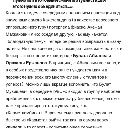
этого нужно объединиться…».
Когда и эта идея с очередным сплочением оппозиции под
знаменами самого Кажегельдина (в качестве верховного
оппозиционного гуру) потерпела фиаско, Акежан
Магжанович лихо оседлал другую, как ему кажется,
«благодатную тему». Теперь он решил возвращать в казну
активы. Не сам, конечно, а с помощью таких же «честных и
бескорыстных политиков», вроде
Булата Абилова
и
Оразалы Ержанова
. В принципе, с Абиловым все ясно, и
в особых представлениях он не нуждается (как и в
перечислении всех его многочисленных талантов и
успехов). Можно лишь вкратце вспомнить, что Булат
Мукишевич в середине 1990-х входил в группу наиболее
приближенных к премьер-министру бизнесменов, он смог
даже приватизировать такую махину, как
«Карметкомбинат». Впрочем, ему пришлось довольно
быстро из «Кармета» выйти, так как на самом верху
увидели, что спасать испытывающее серьезные