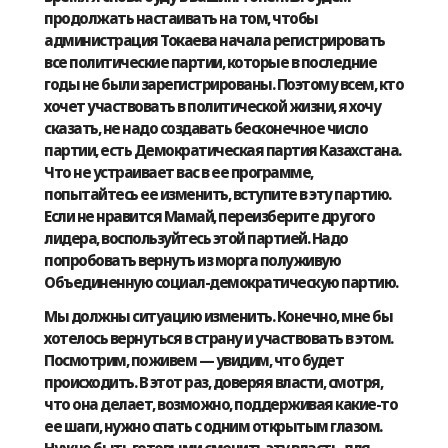
продолжать настаивать на том, чтобы
администрация Токаева начала регистрировать
все политические партии, которые в последние
годы не были зарегистрированы. Поэтому всем, кто
хочет участвовать в политической жизни, я хочу
сказать, не надо создавать бесконечное число
партии, есть Демократическая партия Казахстана.
Что не устраивает вас в ее программе,
попытайтесь ее изменить, вступите в эту партию.
Если не нравится Мамай, переизберите другого
лидера, воспользуйтесь этой партией. Надо
попробовать вернуть из морга полуживую
Объединенную социал-демократическую партию.
Мы должны ситуацию изменить. Конечно, мне бы
хотелось вернуться в страну и участвовать в этом.
Посмотрим, поживем — увидим, что будет
происходить. В этот раз, доверяя власти, смотря,
что она делает, возможно, поддерживая какие-то
ее шаги, нужно спать с одним открытым глазом.
Нужно быть готовыми сменить эту власть, для