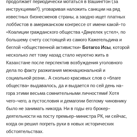
продолжает периодически мотаться в Вашингтон (за
инструкциями?), уговаривая наложить санкции на ряд
известных бизнесменов страны, а заодно ищет платных
лоббистов в американском конгрессе от имени какой-то
«Коалиции гражданского общества «Дөңгелек үстел», по
большему счету состоящей из самого Кажегельдина и
беглой «общественной активистки»
Ботагоз Исы
, которой
несколько лет тому назад стало неуютно жить в
Казахстане после перспектив возбуждения уголовного
дела по факту разжигания межнациональной и
социальной розни… А сколько красивых слов о «благе
общества» выдавалось, да и выдается по сей день на-
гора этими весьма сомнительными личностями! Хотя
чего-чего, а пустословия и демагогии беглому чиновнику
было не занимать никогда. Ни в годы его брокер-
деятельности на посту премьер-министра РК, ни сейчас,
когда он решил погреть руки в новых исторических
обстоятельствах.