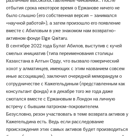
различные высокопоставленные чиновники… После
отбытия срока некоторое время о Ержанове ничего не
было слышно (его собственная версия – занимался
«научной работой»), а затем произошло его появление
вместе с Абиловым в уже знакомом нам возвратно-
активном фонде Elge Qaitaru.
В сентябре 2022 года Булат Абилов, выступив с кучей
смелых инициатив (типа переименования столицы
Казахстана в Алтын Орду, что вызвало гомерический
хохот у алматинцев, имеющих с этим названием совсем
иные ассоциации), заключил очередной меморандум о
сотрудничестве с Кажегельдиным (представленным как
консультант фонда) и в декабре того же года даже
смотался вместе с Ержановым в Лондон на личную
встречу с бывшим патроном-покровителем.
Безусловно, резон участвовать в теме возврата активов у
Кажегельдина есть. Ведь если расследование
происхождения этих самых активов будет производиться