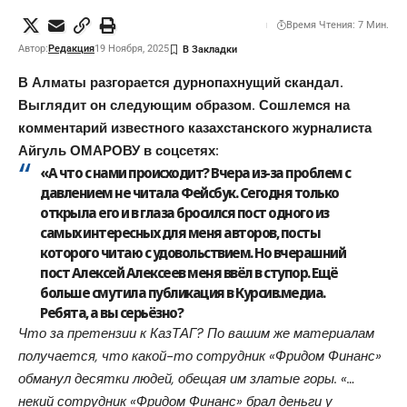
Время Чтения: 7 Мин.
Автор:
Редакция
19 Ноября, 2025
В Алматы разгорается дурнопахнущий скандал.
Выглядит он следующим образом. Сошлемся на
комментарий известного казахстанского журналиста
Айгуль ОМАРОВУ в соцсетях:
«А что с нами происходит? Вчера из-за проблем с
давлением не читала Фейсбук. Сегодня только
открыла его и в глаза бросился пост одного из
самых интересных для меня авторов, посты
которого читаю с удовольствием. Но вчерашний
пост Алексей Алексеев меня ввёл в ступор. Ещё
больше смутила публикация в Курсив.медиа.
Ребята, а вы серьёзно?
Что за претензии к КазТАГ? По вашим же материалам
получается, что какой-то сотрудник «Фридом Финанс»
обманул десятки людей, обещая им златые горы. «…
некий сотрудник «Фридом Финанс» брал деньги у