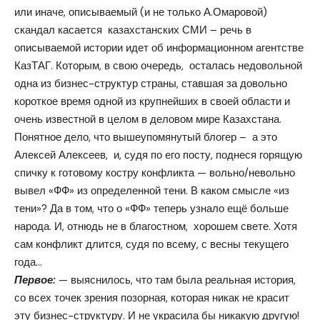
или иначе, описываемый (и не только А.Омаровой)
скандал касается казахстанских СМИ – речь в
описываемой истории идет об информационном агентстве
КазТАГ. Которым, в свою очередь, осталась недовольной
одна из бизнес-структур страны, ставшая за довольно
короткое время одной из крупнейших в своей области и
очень известной в целом в деловом мире Казахстана.
Понятное дело, что вышеупомянутый блогер – а это
Алексей Алексеев, и, судя по его посту, поднеся горящую
спичку к готовому костру конфликта — вольно/невольно
вывел «ФФ» из определенной тени. В каком смысле «из
тени»? Да в том, что о «ФФ» теперь узнало ещё больше
народа. И, отнюдь не в благостном, хорошем свете. Хотя
сам конфликт длится, судя по всему, с весны текущего
года…
Первое:
— выяснилось, что там была реальная история,
со всех точек зрения позорная, которая никак не красит
эту бизнес-структуру. И не украсила бы никакую другую!