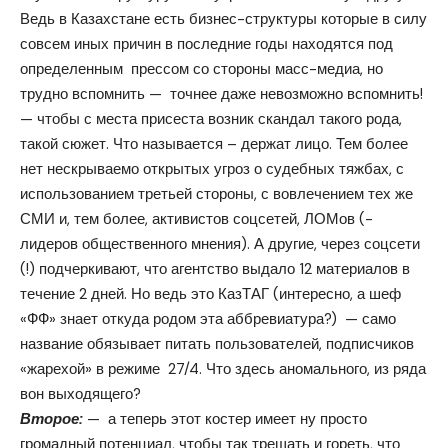
Ведь в Казахстане есть бизнес-структуры которые в силу
совсем иных причин в последние годы находятся под
определенным прессом со стороны масс-медиа, но
трудно вспомнить — точнее даже невозможно вспомнить!
— чтобы с места присеста возник скандал такого рода,
такой сюжет. Что называется – держат лицо. Тем более
нет нескрываемо открытых угроз о судебных тяжбах, с
использованием третьей стороны, с вовлечением тех же
СМИ и, тем более, активистов соцсетей, ЛОМов (-
лидеров общественного мнения). А другие, через соцсети
(!) подчеркивают, что агентство выдало 12 материалов в
течение 2 дней. Но ведь это КазТАГ (интересно, а шеф
«ФФ» знает откуда родом эта аббревиатура?) — само
название обязывает питать пользователей, подписчиков
«жарехой» в режиме 27/4. Что здесь аномального, из ряда
вон выходящего?
Второе:
— а теперь этот костер имеет ну просто
громадный потенциал, чтобы так трещать и гореть, что