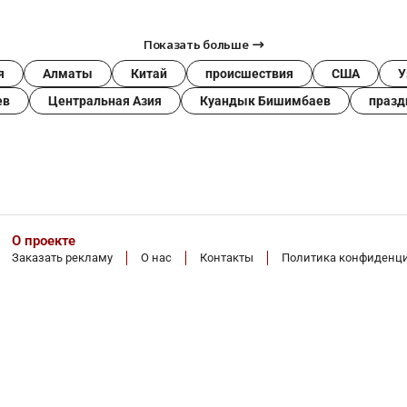
Показать больше
я
Алматы
Китай
происшествия
США
У
ев
Центральная Азия
Куандык Бишимбаев
празд
О проекте
Заказать рекламу
О нас
Контакты
Политика конфиденц