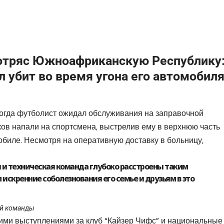
потряс Южноафриканскую Республику
 убит во время угона его автомобил
когда футболист ожидал обслуживания на заправочной
ов напали на спортсмена, выстрелив ему в верхнюю часть
мобиле. Несмотря на оперативную доставку в больницу,
 и техническая команда глубоко расстроены таким
скренние соболезнования его семье и друзьям в это
ой команды
ими выступлениями за клуб “Кайзер Чифс” и национальные