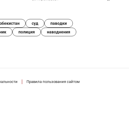
збекистан
суд
паводки
ник
полиция
наводнения
иальности
Правила пользования сайтом