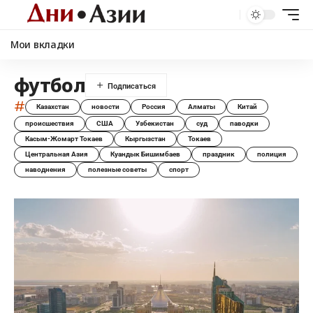
Мои вкладки
футбол
#
Казахстан
новости
Россия
Алматы
Китай
происшествия
США
Узбекистан
суд
паводки
Касым-Жомарт Токаев
Кыргызстан
Токаев
Центральная Азия
Куандык Бишимбаев
праздник
полиция
наводнения
полезные советы
спорт