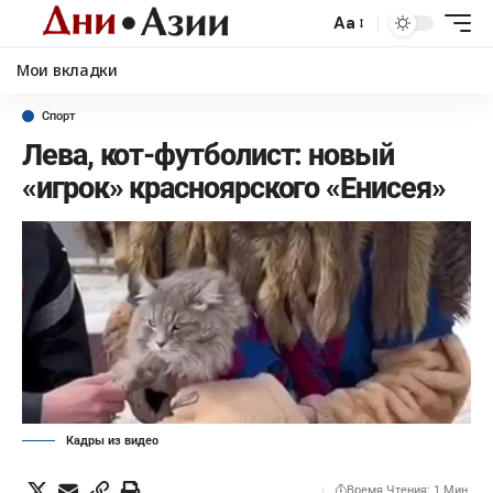
Aa
Мои вкладки
Спорт
Лева, кот-футболист: новый
«игрок» красноярского «Енисея»
Кадры из видео
Время Чтения: 1 Мин.