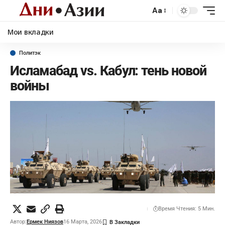
Aa
Мои вкладки
Политэк
Исламабад vs. Кабул: тень новой
войны
Время Чтения: 5 Мин.
Автор:
Ермек Ниязов
16 Марта, 2026