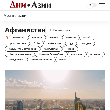
Мои вкладки
Афганистан
#
Казахстан
новости
Россия
Алматы
Китай
происшествия
США
Узбекистан
суд
паводки
Касым-Жомарт Токаев
Кыргызстан
Токаев
Центральная Азия
Куандык Бишимбаев
праздник
полиция
наводнения
полезные советы
спорт