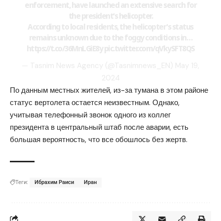
enforcement, have launched an extensive search for
the president's helicopter.
According to local residents, the helicopter's status
remains unknown due to the foggy conditions in…
https://t.co/36MnLGiE8y
pic.twitter.com/qVkySFT8QS
— Tasnim News Agency (@Tasnimnews_EN)
May 19,
2024
По данным местных жителей, из-за тумана в этом районе
статус вертолета остается неизвестным. Однако,
учитывая телефонный звонок одного из коллег
президента в центральный штаб после аварии, есть
большая вероятность, что все обошлось без жертв.
Теги:
Ибрахим Раиси
Иран