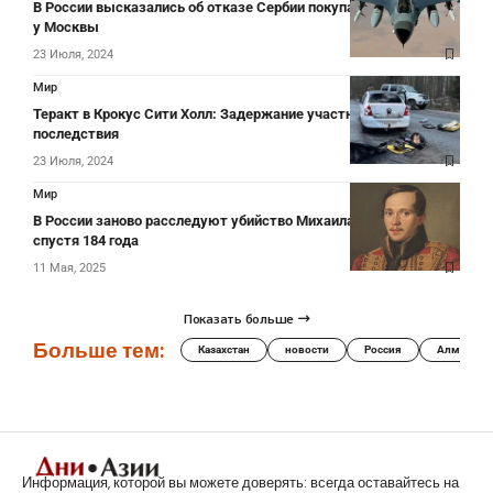
В России высказались об отказе Сербии покупать истребители
у Москвы
23 Июля, 2024
Мир
Теракт в Крокус Сити Холл: Задержание участников и
последствия
23 Июля, 2024
Мир
В России заново расследуют убийство Михаила Лермонтова
спустя 184 года
11 Мая, 2025
Показать больше
Больше тем:
Казахстан
новости
Россия
Алматы
Информация, которой вы можете доверять: всегда оставайтесь на