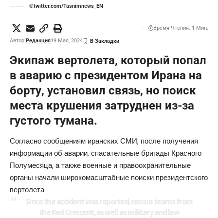
©twitter.com/Tasnimnews_EN
Время Чтения: 1 Мин.
Автор:
Редакция
19 Мая, 2024
Экипаж вертолета, который попал
в аварию с президентом Ирана на
борту, установил связь, но поиск
места крушения затруднен из-за
густого тумана.
Согласно сообщениям иранских СМИ, после получения
информации об аварии, спасательные бригады Красного
Полумесяца, а также военные и правоохранительные
органы начали широкомасштабные поиски президентского
вертолета.
Since the accident was reported, rescue teams from
the Red Crescent, as well as military and law