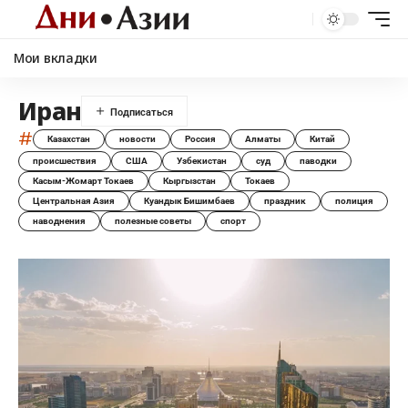
Мои вкладки
Иран
#
Казахстан
новости
Россия
Алматы
Китай
происшествия
США
Узбекистан
суд
паводки
Касым-Жомарт Токаев
Кыргызстан
Токаев
Центральная Азия
Куандык Бишимбаев
праздник
полиция
наводнения
полезные советы
спорт