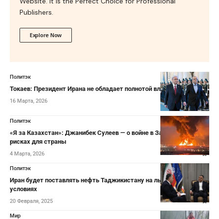
Website. It is the Perfect Choice for Professional
Publishers.
Explore Now
Политэк
Токаев: Президент Ирана не обладает полнотой власти
16 Марта, 2026
Политэк
«Я за Казахстан»: Джанибек Сулеев — о войне в Заливе, нефти и
рисках для страны
4 Марта, 2026
Политэк
Иран будет поставлять нефть Таджикистану на льготных
условиях
20 Февраля, 2025
Мир