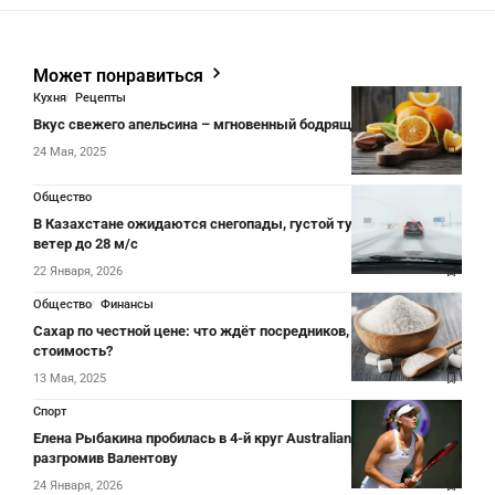
Может понравиться
Кухня
Рецепты
Вкус свежего апельсина – мгновенный бодрящий эффект!
24 Мая, 2025
Общество
В Казахстане ожидаются снегопады, густой туман и сильный
ветер до 28 м/с
22 Января, 2026
Общество
Финансы
Сахар по честной цене: что ждёт посредников, завышающих
стоимость?
13 Мая, 2025
Спорт
Елена Рыбакина пробилась в 4-й круг Australian Open,
разгромив Валентову
24 Января, 2026