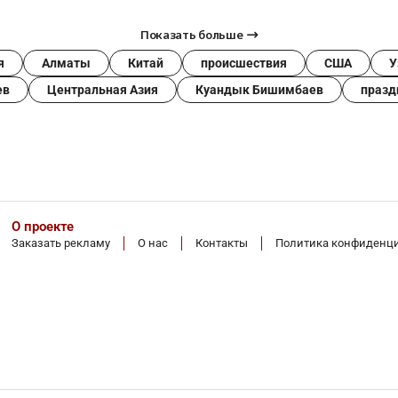
Показать больше
я
Алматы
Китай
происшествия
США
У
ев
Центральная Азия
Куандык Бишимбаев
празд
О проекте
Заказать рекламу
О нас
Контакты
Политика конфиденц