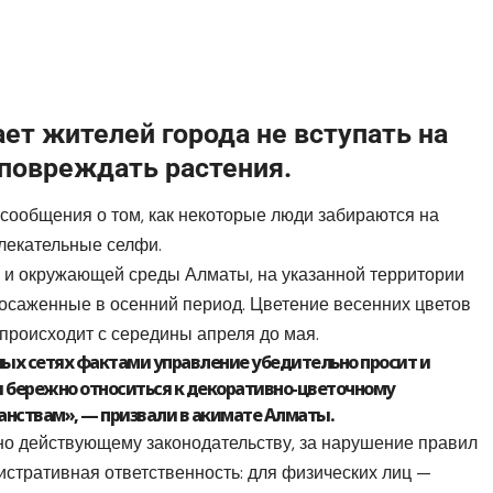
т жителей города не вступать на
повреждать растения.
сообщения о том, как некоторые люди забираются на
лекательные селфи.
и и окружающей среды Алматы, на указанной территории
посаженные в осенний период. Цветение весенних цветов
происходит с середины апреля до мая.
ных сетях фактами управление убедительно просит и
 бережно относиться к декоративно-цветочному
анствам
»
, — призвали в акимате Алматы.
но действующему законодательству, за нарушение правил
стративная ответственность: для физических лиц —