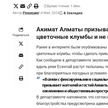
Время Чтения: 1 Мин.
Автор:
Редакция
14 Мая, 2024
Акимат Алматы призывае
цветочные клумбы и не 
Поделиться
Ранее в интернете были опубликованы 
цветочные клумбы, чтобы сделать прив
Как сообщили в департаменте экологи
вдоль реки Есентай растут тюльпаны, 
при благоприятных погодных условиях 
«
В связи с фиксируемыми в социаль
призывает жителей и гостей Алматы
озеленению и общественным простр
В департаменте напомнили, что соглас
благоустройства предусмотрена админи