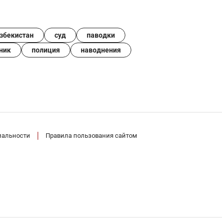
збекистан
суд
паводки
ник
полиция
наводнения
иальности
Правила пользования сайтом