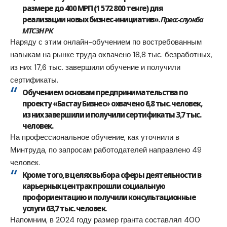
размере до 400
МРП
(1 572 800 тенге) для
реализации новых бизнес-инициатив».
Пресс-служба
МТСЗН РК
Наряду с этим онлайн-обучением по востребованным
навыкам на рынке труда охвачено 18,8 тыс. безработных,
из них 17,6 тыс. завершили обучение и получили
сертификаты.
Обучением основам предпринимательства по
проекту «Бастау Бизнес» охвачено 6,8 тыс. человек,
из них завершили и получили сертификаты 3,7 тыс.
человек.
На профессиональное обучение, как уточнили в
Минтруда, по запросам работодателей направлено 49
человек.
Кроме того, в целях выбора сферы деятельности в
карьерных центрах прошли социальную
профориентацию и получили консультационные
услуги 63,7 тыс. человек.
Напомним, в 2024 году размер гранта
составлял
400