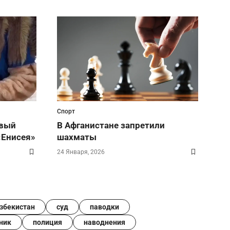
Спорт
овый
В Афганистане запретили
«Енисея»
шахматы
24 Января, 2026
збекистан
суд
паводки
ник
полиция
наводнения