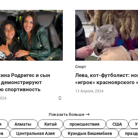
Спорт
на Родригес и сын
Лева, кот-футболист: н
 демонстрируют
«игрок» красноярского 
ю спортивность
13 Апреля, 2024
2024
Показать больше
я
Алматы
Китай
происшествия
США
У
ев
Центральная Азия
Куандык Бишимбаев
празд