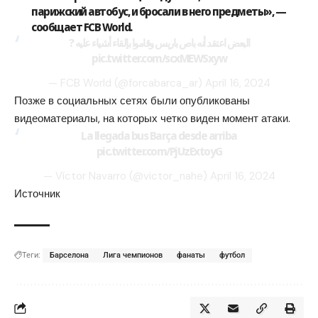
парижский автобус, и бросали в него предметы», —
сообщает FCB World.
البعض اعتقد أنه باص باريس وقاموا بإلقاء أشياء عليه ?
pic.twitter.com/scxMEWSxyw
— FCB World (@forcabarca_ar)
April 16, 2024
Позже в социальных сетях были опубликованы
видеоматериалы, на которых четко виден момент атаки.
La llegada bus Barça desde arriba
pic.twitter.com/PjUzExtoyG
— Víctor Navarro (@victor_nahe)
April 16, 2024
Источник
Теги:
Барселона
Лига чемпионов
фанаты
футбол