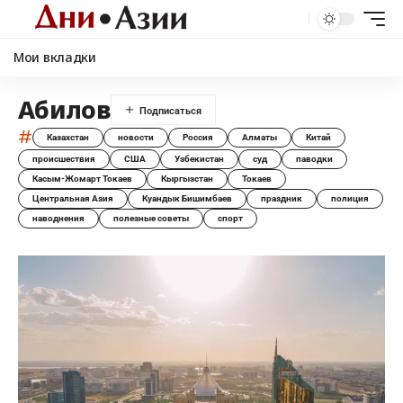
Мои вкладки
Абилов
#
Казахстан
новости
Россия
Алматы
Китай
происшествия
США
Узбекистан
суд
паводки
Касым-Жомарт Токаев
Кыргызстан
Токаев
Центральная Азия
Куандык Бишимбаев
праздник
полиция
наводнения
полезные советы
спорт