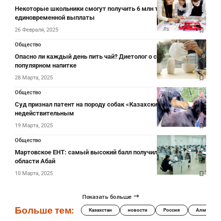
Некоторые школьники смогут получить 6 млн тенге
единовременной выплаты
26 Февраля, 2025
Общество
Опасно ли каждый день пить чай? Диетолог о самом
популярном напитке
28 Марта, 2025
Общество
Суд признал патент на породу собак «Казахский тазы»
недействительным
19 Марта, 2025
Общество
Мартовское ЕНТ: самый высокий балл получил абитуриент из
области Абай
10 Марта, 2025
Показать больше
Больше тем:
Казахстан
новости
Россия
Алматы