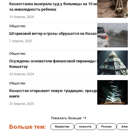
Казахстанка выиграла суд у больницы на 10 миллионов тенге
за инвалидность ребенка
19 Апреля, 2024
Общество
Штормовой ветер и грозы обрушатся на Казахстан 4 апреля
7 Апреля, 2025
Общество
Осуждены основатели финансовой пирамиды Eolus в
Кокшетау
24 Апреля, 2024
Общество
Казахстан открывает новую традицию: празднование Дня
книги
23 Апреля, 2025
Показать больше
Больше тем:
Казахстан
новости
Россия
Алматы