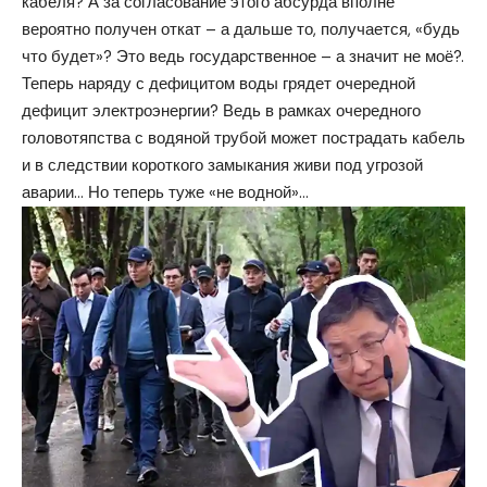
кабеля? А за согласование этого абсурда вполне
вероятно получен откат – а дальше то, получается, «будь
что будет»? Это ведь государственное – а значит не моё?.
Теперь наряду с дефицитом воды грядет очередной
дефицит электроэнергии? Ведь в рамках очередного
головотяпства с водяной трубой может пострадать кабель
и в следствии короткого замыкания живи под угрозой
аварии… Но теперь туже «не водной»…