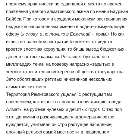
прежнему практически не сдвинулся с места со времен
правления удалого алматинского акима по имени Бауржан
Байбек. При котором и создался механизм растрачивания
бюджетов направленных именно в водно-коммунальную
сферу (
к слову, и не только в Ерменсай –
прим.). Но как
известно: за любой растратой бюджетных средств
кроется злостная коррупция, то бишь вывод бюджетных
денег в частные карманы. Речь идет буквально о
миллиардах тенге, на поверку напрасно «зарытых в
землю» относительно интересов общества, государства.
Зато обогативших ретивых чиновников нескольких
акиматовских смен…
Территория Ремизовского ущелья, с растущим там
населением, как известно, вошла в юрисдикцию города
Алматы на рубеже нулевых и десятых годов. С тех пор
этот динамично развивающаяся агломерация остро
нуждается, учитывая быстро растущее население,
сложный рельеф самой местности, в правильном