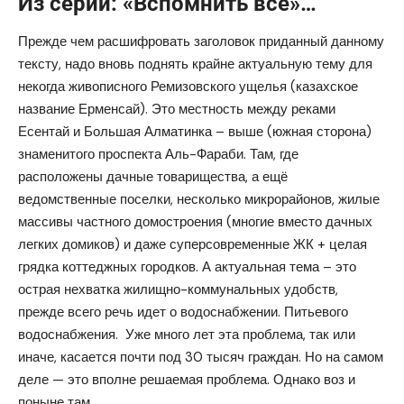
Из серии: «Вспомнить всё»…
Прежде чем расшифровать заголовок приданный данному
тексту, надо вновь поднять крайне актуальную тему для
некогда живописного Ремизовского ущелья (казахское
название Ерменсай). Это местность между реками
Есентай и Большая Алматинка – выше (южная сторона)
знаменитого проспекта Аль-Фараби. Там, где
расположены дачные товарищества, а ещё
ведомственные поселки, несколько микрорайонов, жилые
массивы частного домостроения (многие вместо дачных
легких домиков) и даже суперсовременные ЖК + целая
грядка коттеджных городков. А актуальная тема – это
острая нехватка жилищно-коммунальных удобств,
прежде всего речь идет о водоснабжении. Питьевого
водоснабжения. Уже много лет эта проблема, так или
иначе, касается почти под 30 тысяч граждан. Но на самом
деле — это вполне решаемая проблема. Однако воз и
поныне там.