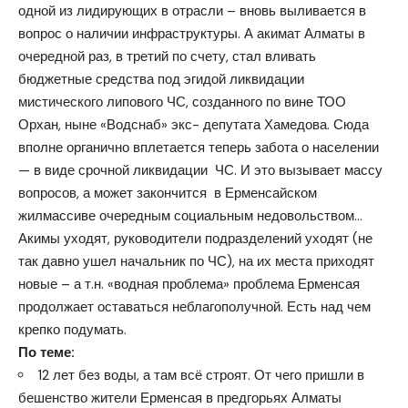
одной из лидирующих в отрасли – вновь выливается в
вопрос о наличии инфраструктуры. А акимат Алматы в
очередной раз, в третий по счету, стал вливать
бюджетные средства под эгидой ликвидации
мистического липового ЧС, созданного по вине ТОО
Орхан, ныне «Водснаб» экс- депутата Хамедова. Сюда
вполне органично вплетается теперь забота о населении
— в виде срочной ликвидации ЧС. И это вызывает массу
вопросов, а может закончится в Ерменсайском
жилмассиве очередным социальным недовольством…
Акимы уходят, руководители подразделений уходят (не
так давно ушел начальник по ЧС), на их места приходят
новые – а т.н. «водная проблема» проблема Ерменсая
продолжает оставаться неблагополучной. Есть над чем
крепко подумать.
По теме:
12 лет без воды, а там всё строят. От чего пришли в
бешенство жители Ерменсая в предгорьях Алматы