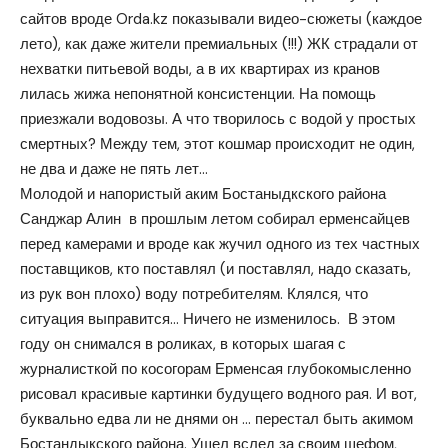
сайтов вроде Orda.kz показывали видео-сюжеты (каждое
лето), как даже жители премиальных (!!!) ЖК страдали от
нехватки питьевой воды, а в их квартирах из кранов
лилась жижа непонятной консистенции. На помощь
приезжали водовозы. А что творилось с водой у простых
смертных? Между тем, этот кошмар происходит не один,
не два и даже не пять лет…
Молодой и напористый аким Бостаныдкского района
Санджар Алин в прошлым летом собирал ерменсайцев
перед камерами и вроде как жучил одного из тех частных
поставщиков, кто поставлял (и поставлял, надо сказать,
из рук вон плохо) воду потребителям. Клялся, что
ситуация выправится… Ничего не изменилось. В этом
году он снимался в роликах, в которых шагая с
журналисткой по косогорам Ерменсая глубокомысленно
рисовал красивые картинки будущего водного рая. И вот,
буквально едва ли не днями он … перестал быть акимом
Бостандыкского района. Ушел вслед за своим шефом,