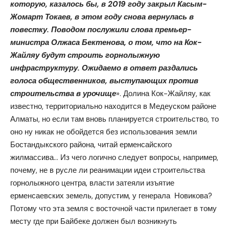
которую, казалось бы, в 2019 году закрыл Касым-
Жомарт Токаев, в этом году снова вернулась в
повестку. Поводом послужили слова премьер-
министра Олжаса Бектенова, о том, что на Кок-
Жайляу будут строить горнолыжную
инфраструктуру. Ожидаемо в ответ раздались
голоса общественников, выступающих против
строительства в урочище
». Долина Кок-Жайляу, как
известно, территориально находится в Медеуском районе
Алматы, но если там вновь планируется строительство, то
оно ну никак не обойдется без использования земли
Бостандыкского района, читай ерменсайского
жилмассива… Из чего логично следует вопросы, например,
почему, не в русле ли реанимации идеи строительства
горнолыжного центра, власти затеяли изъятие
ерменсаевских земель, допустим, у генерала Новикова?
Потому что эта земля с восточной части прилегает в тому
месту где при Байбеке должен был возникнуть