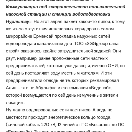
Коммуникации под «строительство повысительной
насосной станции и станции водоподготовки
Нурлытау»
. Но этот аврал пахнет какой-то липой, к тому
же из-за отсутствия инженерных коридоров в самом
микрорайоне Ерменсай прокладка наружных сетей
водопровода и канализации для ТОО «SGGgroup сапа
строй» оказалось крайне затруднительной задачей. Они
рвут, например, ранее проложенные сети частных
предпринимателей, которые уже давно, и, именно ОНИ, по
сей день поставляют воду местным жителям. И эти
предприниматели отнюдь не те, которых рекламировал
Алин – это не Абульфас и его компания «Водснаб»,
которой возмущаются по сей день измученные жители
локации…
Ну ладно водопроводные сети частников. А ведь по
местности проходит энергетическое кольцо города
(силовой кабель 220 кВ, 12 линий от ПС «Бесагаш» до ПС
«Ерменсай»). Так вот, с согласия властей города