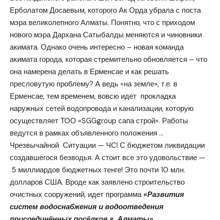
Ерболатом Досаевым, которого Ак Орда убрала с поста
мэра великолепного Алматы. Понятно, что с приходом
нового мэра Дархана Сатыбалды меняются и чиновники
акимата. Однако очень интересно – новая команда
акимата города, которая стремительно обновляется – что
она намерена делать в Ерменсае и как решать
пресловутую проблему? А ведь «на земле», т.е. в
Ерменсае, тем временем, вовсю идет прокладка
наружных сетей водопровода и канализации, которую
осуществляет ТОО «SGGgroup сапа строй». Работы
ведутся в рамках объявленного положения …
Чрезвычайной Ситуации — ЧС! С бюджетом ликвидации
создавшегося безводья. А стоит все это удовольствие —
5 миллиардов бюджетных тенге! Это почти 10 млн.
долларов США. Вроде как заявлено строительство
очистных сооружений, идет программа
«Развития
систем водоснабжения и водоотведения
присоединённых посёлков г. Алматы».