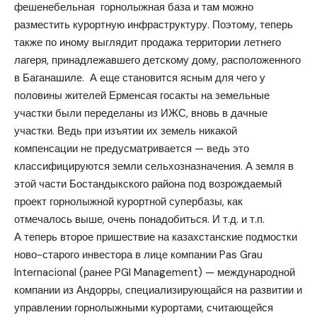
фешенебельная горнолыжная база и там можно
разместить курортную инфраструктуру. Поэтому, теперь
также по иному выглядит продажа территории летнего
лагеря, принадлежавшего детскому дому, расположенного
в Баганашиле. А еще становится ясным для чего у
половины жителей Ерменсая госакты на земельные
участки были переделаны из ИЖС, вновь в дачные
участки. Ведь при изъятии их земель никакой
компенсации не предусматривается — ведь это
классифицируются земли сельхозназначения. А земля в
этой части Бостандыкского района под возрождаемый
проект горнолыжной курортной супербазы, как
отмечалось выше, очень понадобиться. И т.д. и т.п.
А теперь второе пришествие на казахстанские подмостки
ново-старого инвестора в лице компании Pas Grau
Internacional (ранее PGI Management) — международной
компании из Андорры, специализирующайся на развитии и
управлении горнолыжными курортами, считающейся