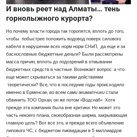
И вновь реет над Алматы… тень
горнолыжного курорта?
Но почему власти города так торопятся, вплоть до того,
чтобы побыстрее положить водовод поверх силового
кабеля в нарушении всех норм норм СНиП, да еще и за
баснословные бюджетные деньги? Были рассмотрены
масса причин, вплоть до подозрений в отмывании
бюджетных средств в частные. Возникает вопрос: а что
еще может скрываться за такими действиями
теоретически? Все, что в последние годы происходило
именно в Ерменсае, во всем
сами акиматчики
стали
обвинять ТОО Орхан, он же потом «Водснаб». Хотя
прежде эта компания была вне критики. Но может это
часть некоего плана, своеобразная ширма, закрывающая
главную цель? Вот все это, и прежде всего объявление
липового ЧС, с бюджетом ликвидации в 5 миллиардов