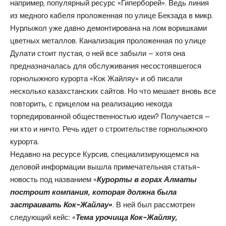
например, популярный ресурс «Гиперборей». Ведь линия
из медного кабеля проложенная по улице Бекзада в микр.
Нурлыжол уже давно демонтирована на лом воришками
цветных металлов. Канализация проложенная по улице
Дулати стоит пустая, о ней все забыли – хотя она
предназначалась для обслуживания несостоявшегося
горнолыжного курорта «Кок Жайляу» и об писали
несколько казахстанских сайтов. Но что мешает вновь все
повторить, с прицелом на реализацию некогда
торпедированной общественностью идеи? Получается –
ни кто и ничто. Речь идет о строительстве горнолыжного
курорта.
Недавно на
ресурсе
Курсив, специализирующемся на
деловой информации вышла примечательная статья-
новость под названием «
Курорты в горах Алматы
построит компания, которая должна была
застраивать Кок-Жайлау»
. В ней был рассмотрен
следующий кейс: «
Тема урочища Кок-Жайляу,