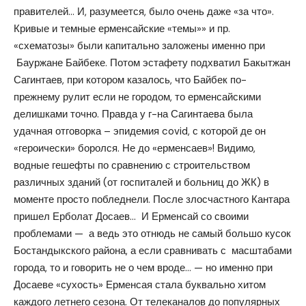
правителей… И, разумеется, было очень даже «за что».
Кривые и темные ерменсайские «темы»» и пр.
«схематозы» были капитально заложены именно при
Бауржане Байбеке. Потом эстафету подхватил Бакытжан
Сагинтаев, при котором казалось, что Байбек по-
прежнему рулит если не городом, то ерменсайскими
делишками точно. Правда у г-на Сагинтаева была
удачная отговорка – эпидемия covid, с которой де он
«героически» боролся. Не до «ерменсаев»! Видимо,
водные гешефты по сравнению с строительством
различных зданий (от госпиталей и больниц до ЖК) в
моменте просто побледнели. После злосчастного Кантара
пришел Ерболат Досаев… И Ерменсай со своими
проблемами — а ведь это отнюдь не самый большо кусок
Бостандыкского района, а если сравнивать с масштабами
города, то и говорить не о чем вроде… — но именно при
Досаеве «сухость» Ерменсая стала буквально хитом
каждого летнего сезона. От телеканалов до популярных