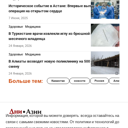
Историческое событие в Астане: Впервые выполнена
операция на открытом сердце
7 Июня, 2025
Здоровье
Медицина
В Туркестане врачи извлекли иглу из брюшной полости 8-
месячного младенца
24 Января, 2026
Здоровье
Медицина
В Алматы возводят новую поликлинику на 500 посещений за
смену
24 Января, 2026
Больше тем:
Казахстан
новости
Россия
Алматы
Информация, которой вы можете доверять: всегда оставайтесь на
связи с самыми свежими новостями. От политики и технологий до