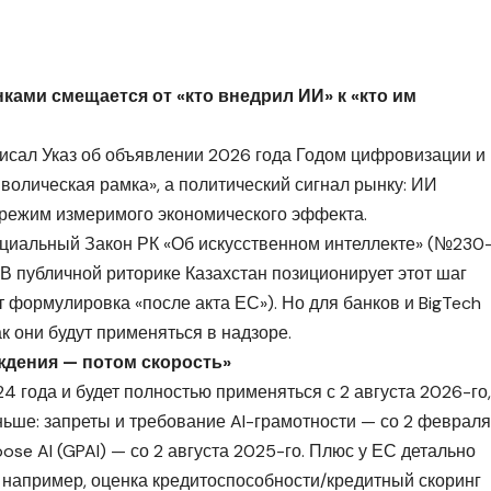
ками смещается от «кто внедрил ИИ» к «кто им
исал Указ об объявлении 2026 года Годом цифровизации и
мволическая рамка», а политический сигнал рынку: ИИ
 режим измеримого экономического эффекта.
ециальный Закон РК «Об искусственном интеллекте» (№230
26). В публичной риторике Казахстан позиционирует этот шаг
ит формулировка «после акта ЕС»). Но для банков и BigTech
ак они будут применяться в надзоре.
ждения — потом скорость»
024 года и будет полностью применяться с 2 августа 2026-го,
ьше: запреты и требование AI-грамотности — со 2 февраля
ose AI (GPAI) — со 2 августа 2025-го. Плюс у ЕС детально
 например, оценка кредитоспособности/кредитный скоринг