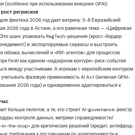
ки (особенно при использовании внешних GPAI).
 рост регрисков
 для финтеха 2026 год дает витрину: 5-й Евразийский
я 2026 года в Астане, а его рамочная тема — «Цифровая
 Это шанс упаковать RegTech-решения (кросс-бордер
енеджмент) в экспортируемые сервисы и выстроить
и облака, вычислений и «ИИ-агентов» для процессов.
при FinAI как едином «надзорном контуре» риск-события
ься между участниками. А игрокам с европейским контуром
: учитывать фазовую применимость AI Act (включая GPAI-
бования 2026 года) и одновременно адаптироваться к
йчас
ет больше пилотов, а те, кто строит AI-governance: реестр
едуры контроля данных, метрики справедливости/
in-the-loop» для критических решений (кредит, антифрод-
ные требования к поставщикам по аудитируемости и