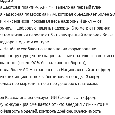
надзор
ращаются в практику. АРРФР вывело на первый план
 надзорная платформа FinAI, которая объединяет более 2
и ИИ-сервисов, покрывая весь надзорный цикл — от
рмируя «цифровую память надзора». Это меняет правила
автоматизация перестают быть внутренней историей банка
адзора в едином контуре.
а»: Нацбанк сообщает о завершении формирования
нфраструктуры; через национальные платежные системы 
на тенге (около 90% безналичного оборота),
тала более 50 млн запросов, а Национальный антифрод-
ческих инцидентов и заблокировал порядка 3 млрд
только про маркетинг, но и про доверие к платежам,
ов Казахстана используют ИИ (скоринг, антифрод,
му конкуренция смещается от «кто внедрил ИИ» к «кто им
тойчивость моделей, контроль дрейфа, объяснимость