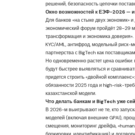
решений, безопасность цепочки постав
Окно возможностей к ЕЭФ-2026 — и
Для банков «на стыке двух экономик» и
экономический форум пройдёт 28–29 ма
трансформация и экономика доверия».
KYC/AML, антифрод, модельный риск-м
партнерства с BigTech как поставщикам
Но одновременно растет цена ошибки: 
будут быстрее выявляться и сравниват
придется строить «двойной комплаенс»
обязанности 2025 года и high-risk-тре
казахстанской модели.
Что делать банкам и BigTech уже се
В 2026-м выигрывают не те, кто запуска
моделей (включая внешние GPAI), проц
смещения, мониторинг дрейфа, «human-
блокировки, идентификация) и договор