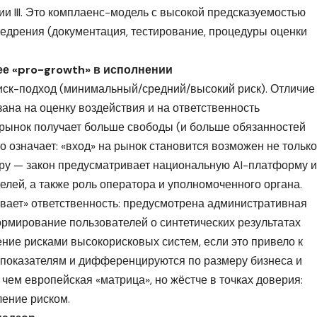
ии III. Это комплаенс-модель с высокой предсказуемостью
недрения (документация, тестирование, процедуры оценки
ее «pro-growth» в исполнении
риск-подход (минимальный/средний/высокий риск). Отличие
зана на оценку воздействия и на ответственность
 рынок получает больше свободы (и больше обязанностей
о означает: «вход» на рынок становится возможен не только
туру — закон предусматривает национальную AI-платформу и
елей, а также роль оператора и уполномоченного органа.
шивает» ответственность: предусмотрена административная
ормирование пользователей о синтетических результатах
ие рисками высокорисковых систем, если это привело к
 показателям и дифференцируются по размеру бизнеса и
 чем европейская «матрица», но жёстче в точках доверия:
ение риском.