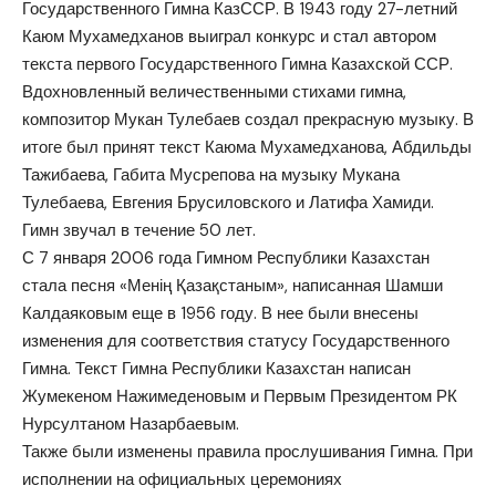
Государственного Гимна КазССР. В 1943 году 27-летний
Каюм Мухамедханов выиграл конкурс и стал автором
текста первого Государственного Гимна Казахской ССР.
Вдохновленный величественными стихами гимна,
композитор Мукан Тулебаев создал прекрасную музыку. В
итоге был принят текст Каюма Мухамедханова, Абдильды
Тажибаева, Габита Мусрепова на музыку Мукана
Тулебаева, Евгения Брусиловского и Латифа Хамиди.
Гимн звучал в течение 50 лет.
С 7 января 2006 года Гимном Республики Казахстан
стала песня «Менің Қазақстаным», написанная Шамши
Калдаяковым еще в 1956 году. В нее были внесены
изменения для соответствия статусу Государственного
Гимна. Текст Гимна Республики Казахстан написан
Жумекеном Нажимеденовым и Первым Президентом РК
Нурсултаном Назарбаевым.
Также были изменены правила прослушивания Гимна. При
исполнении на официальных церемониях