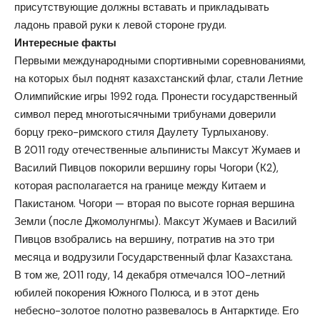
присутствующие должны вставать и прикладывать
ладонь правой руки к левой стороне груди.
Интересные факты
Первыми международными спортивными соревнованиями,
на которых был поднят казахстанский флаг, стали Летние
Олимпийские игры 1992 года. Пронести государственный
символ перед многотысячными трибунами доверили
борцу греко-римского стиля Даулету Турлыханову.
В 2011 году отечественные альпинисты Максут Жумаев и
Василий Пивцов покорили вершину горы Чогори (К2),
которая располагается на границе между Китаем и
Пакистаном. Чогори — вторая по высоте горная вершина
Земли (после Джомолунгмы). Максут Жумаев и Василий
Пивцов взобрались на вершину, потратив на это три
месяца и водрузили Государственный флаг Казахстана.
В том же, 2011 году, 14 декабря отмечался 100-летний
юбилей покорения Южного Полюса, и в этот день
небесно-золотое полотно развевалось в Антарктиде. Его