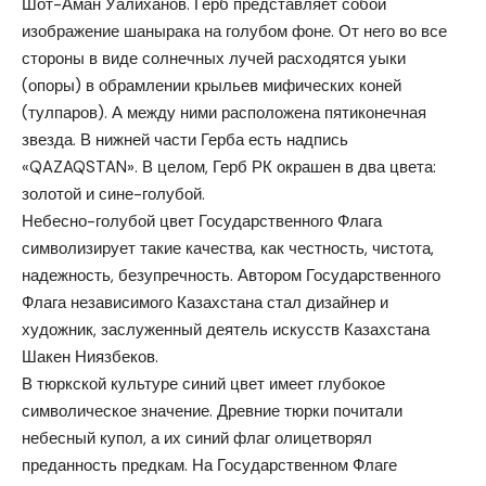
Шот-Аман Уалиханов. Герб представляет собой
изображение шанырака на голубом фоне. От него во все
стороны в виде солнечных лучей расходятся уыки
(опоры) в обрамлении крыльев мифических коней
(тулпаров). А между ними расположена пятиконечная
звезда. В нижней части Герба есть надпись
«QAZAQSTAN». В целом, Герб РК окрашен в два цвета:
золотой и сине-голубой.
Небесно-голубой цвет Государственного Флага
символизирует такие качества, как честность, чистота,
надежность, безупречность. Автором Государственного
Флага независимого Казахстана стал дизайнер и
художник, заслуженный деятель искусств Казахстана
Шакен Ниязбеков.
В тюркской культуре синий цвет имеет глубокое
символическое значение. Древние тюрки почитали
небесный купол, а их синий флаг олицетворял
преданность предкам. На Государственном Флаге