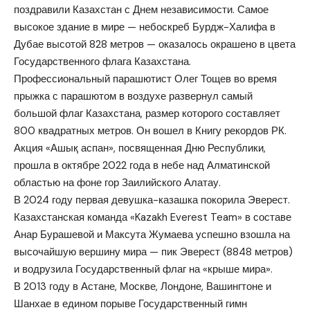
поздравили Казахстан с Днем независимости. Самое
высокое здание в мире — небоскреб Бурдж-Халифа в
Дубае высотой 828 метров — оказалось окрашено в цвета
Государственного флага Казахстана.
Профессиональный парашютист Олег Тощев во время
прыжка с парашютом в воздухе развернул самый
большой флаг Казахстана, размер которого составляет
800 квадратных метров. Он вошел в Книгу рекордов РК.
Акция «Ашық аспан», посвященная Дню Республики,
прошла в октябре 2022 года в небе над Алматинской
областью на фоне гор Заилийского Алатау.
В 2024 году первая девушка-казашка покорила Эверест.
Казахстанская команда «Kazakh Everest Team» в составе
Анар Бурашевой и Максута Жумаева успешно взошла на
высочайшую вершину мира — пик Эверест (8848 метров)
и водрузила Государственный флаг на «крыше мира».
В 2013 году в Астане, Москве, Лондоне, Вашингтоне и
Шанхае в едином порыве Государственный гимн