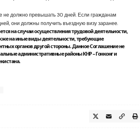
е не должно превышать 30 дней. Если гражданам
дней, они должны получить въездную визу заранее.
ется на случаи осуществления трудовой деятельности,
акже на иные виды деятельности, требующие
нтных органов другой стороны. Данное Соглашение не
иальные административные районы КНР – Гонконг и
кистана.
я