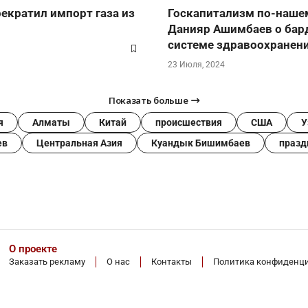
рекратил импорт газа из
Госкапитализм по-наше
Данияр Ашимбаев о бар
системе здравоохранен
23 Июля, 2024
Показать больше
я
Алматы
Китай
происшествия
США
У
ев
Центральная Азия
Куандык Бишимбаев
празд
О проекте
Заказать рекламу
О нас
Контакты
Политика конфиденц