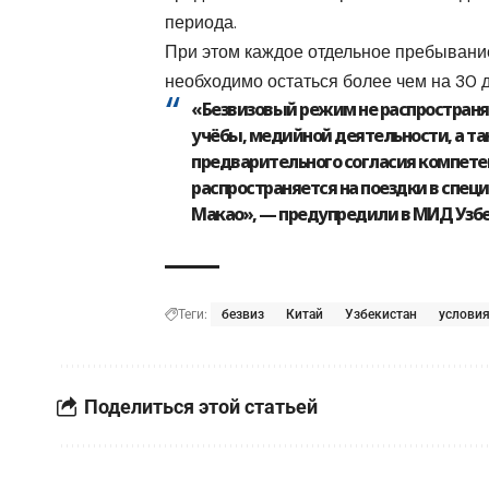
периода.
При этом каждое отдельное пребывани
необходимо остаться более чем на 30 
«Безвизовый режим не распространя
учёбы, медийной деятельности, а т
предварительного согласия компете
распространяется на поездки в спец
Макао», — предупредили в МИД Узбе
Теги:
безвиз
Китай
Узбекистан
услови
Поделиться этой статьей