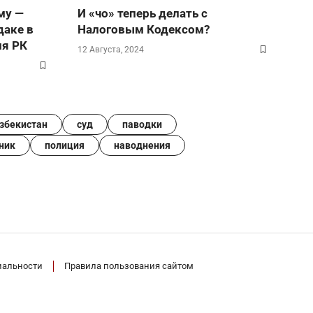
му —
И «чо» теперь делать с
даке в
Налоговым Кодексом?
ия РК
12 Августа, 2024
збекистан
суд
паводки
ник
полиция
наводнения
иальности
Правила пользования сайтом