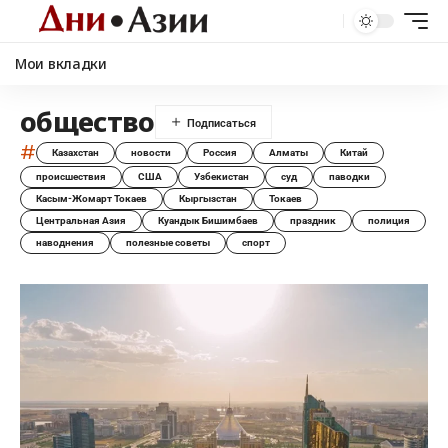
Мои вкладки
общество
#
Казахстан
новости
Россия
Алматы
Китай
происшествия
США
Узбекистан
суд
паводки
Касым-Жомарт Токаев
Кыргызстан
Токаев
Центральная Азия
Куандык Бишимбаев
праздник
полиция
наводнения
полезные советы
спорт