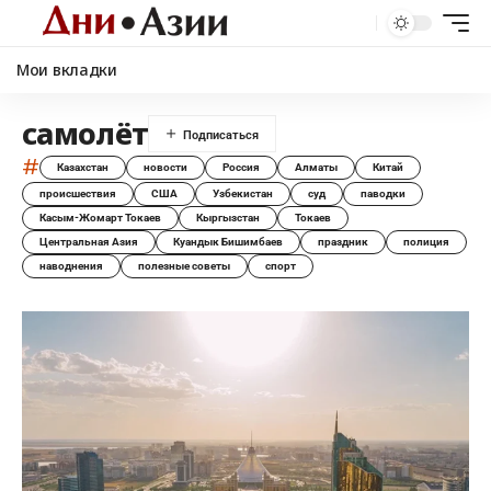
Мои вкладки
самолёт
#
Казахстан
новости
Россия
Алматы
Китай
происшествия
США
Узбекистан
суд
паводки
Касым-Жомарт Токаев
Кыргызстан
Токаев
Центральная Азия
Куандык Бишимбаев
праздник
полиция
наводнения
полезные советы
спорт