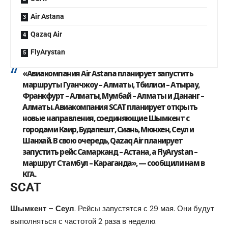
Air Astana
Qazaq Air
FlyArystan
«Авиакомпания Air Astana планирует запустить
маршруты Гуанчжоу – Алматы, Тбилиси – Атырау,
Франкфурт – Алматы, Мумбай – Алматы и Дананг –
Алматы. Авиакомпания SCAT планирует открыть
новые направления, соединяющие Шымкент с
городами Каир, Будапешт, Сиань, Мюнхен, Сеул и
Шанхай. В свою очередь, Qazaq Air планирует
запустить рейс Самарканд – Астана, а FlyArystan –
маршрут Стамбул – Караганда», — сообщили нам в
КГА.
SCAT
Шымкент – Сеул
. Рейсы запустятся с 29 мая. Они будут
выполняться с частотой 2 раза в неделю.