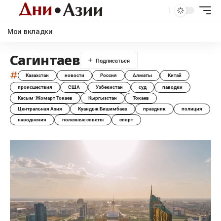
Мои вкладки
Сагинтаев
#
Казахстан
новости
Россия
Алматы
Китай
происшествия
США
Узбекистан
суд
паводки
Касым-Жомарт Токаев
Кыргызстан
Токаев
Центральная Азия
Куандык Бишимбаев
праздник
полиция
наводнения
полезные советы
спорт