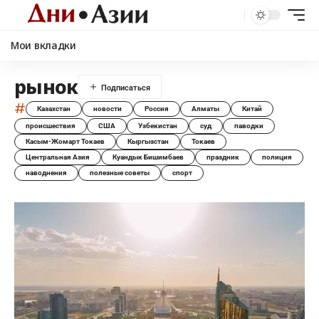
Мои вкладки
рынок
#
Казахстан
новости
Россия
Алматы
Китай
происшествия
США
Узбекистан
суд
паводки
Касым-Жомарт Токаев
Кыргызстан
Токаев
Центральная Азия
Куандык Бишимбаев
праздник
полиция
наводнения
полезные советы
спорт