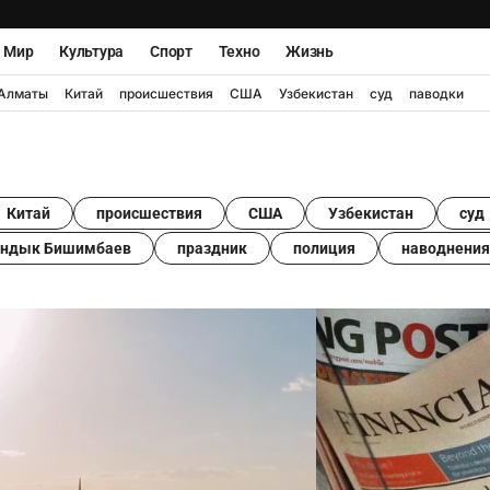
Мир
Культура
Спорт
Техно
Жизнь
Алматы
Китай
происшествия
США
Узбекистан
суд
паводки
Китай
происшествия
США
Узбекистан
суд
андык Бишимбаев
праздник
полиция
наводнения