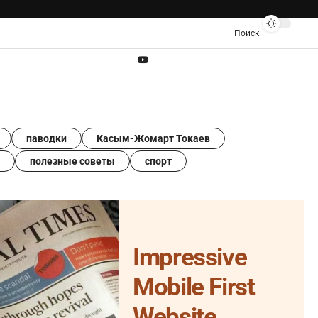
Поиск
паводки
Касым-Жомарт Токаев
полезные советы
спорт
Impressive
Mobile First
Website