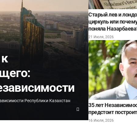
Старый лев и лонд
циркуль или почему 
поняла Назарбаева
21 Июля, 2026
 к
щего:
Независимости
ависимости Республики Казахстан
35 лет Независимос
предстоит построит
16 Июля, 2026