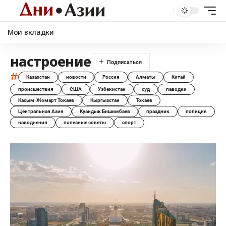
Мои вкладки
настроение
#
Казахстан
новости
Россия
Алматы
Китай
происшествия
США
Узбекистан
суд
паводки
Касым-Жомарт Токаев
Кыргызстан
Токаев
Центральная Азия
Куандык Бишимбаев
праздник
полиция
наводнения
полезные советы
спорт