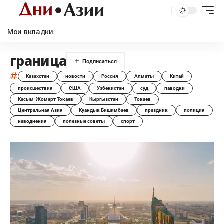
Мои вкладки
граница
#
Казахстан
новости
Россия
Алматы
Китай
происшествия
США
Узбекистан
суд
паводки
Касым-Жомарт Токаев
Кыргызстан
Токаев
Центральная Азия
Куандык Бишимбаев
праздник
полиция
наводнения
полезные советы
спорт