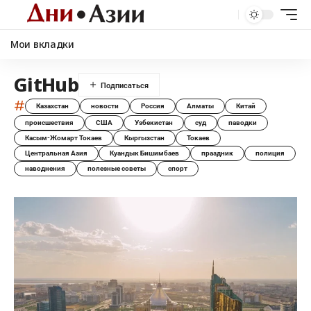
Мои вкладки
GitHub
#
Казахстан
новости
Россия
Алматы
Китай
происшествия
США
Узбекистан
суд
паводки
Касым-Жомарт Токаев
Кыргызстан
Токаев
Центральная Азия
Куандык Бишимбаев
праздник
полиция
наводнения
полезные советы
спорт