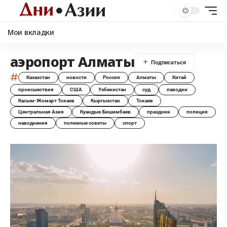
Мои вкладки
аэропорт Алматы
#
Казахстан
новости
Россия
Алматы
Китай
происшествия
США
Узбекистан
суд
паводки
Касым-Жомарт Токаев
Кыргызстан
Токаев
Центральная Азия
Куандык Бишимбаев
праздник
полиция
наводнения
полезные советы
спорт