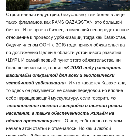
Строительная индустрия, безусловно, тем более в лице
таких флагманов, как RAMS QAZAQSTAN, это большой
бизнес. И не просто бизнес, а имеющий непосредственное
отношение к процессу урбанизации, тогда как Казахстан,
будучи членом ООН с 2015 года принял обязательства
по достижению Целей в области устойчивого развития
(ЦУР). И самый первый пункт этого обязательства, ни
больше ни меньше, гласит: «
К 2030 году расширить
масштабы открытой для всех и экологически
устойчивой урбанизации
». И что касается Казахстана,
то здесь он разумеется не самый передовой, но вполне
себе наращивающий мускулатуру, если говорить «
о
соотношение темпов застройки и темпов роста
населения, а также обеспеченность жильём на
одного проживающего
»… О чем, собственно в самом
начале этой статьи и отмечалось. Но как и любой
масштабный бизнес, такая отрасль функционирует не в