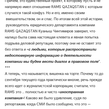
Причем, это единственный проект, к которому пусть и не
напрямую имел отношение RAMS QAZAQSTAN с которым
случился такой конфуз. Но и его, именно своим
вмешательством, он и спас. По итогам всей этой истории,
руководитель юридического департамента компании
RAMS QAZAQSTAN Куаныш Чинтимиров заверил, что
налицо была сама настоящая клевета и явная попытка
подрыва деловой репутации, поэтому они не оставят это
без ответа и «
с людьми, которые распространили
недостоверную информацию о деятельности
компании мы будем вести диалог в правовом поле
”.
***
А теперь, что называется, вишенка на торте. Почему то до
сентября текущего года практически многие, речь прежде
всего идет о журналистской корпорации, считали, что
RAMS это … полностью и чисто «
иностранная
компания
»! Каково же было удивление, судя по
репортажам, когда СМИ было сообщено, что это —