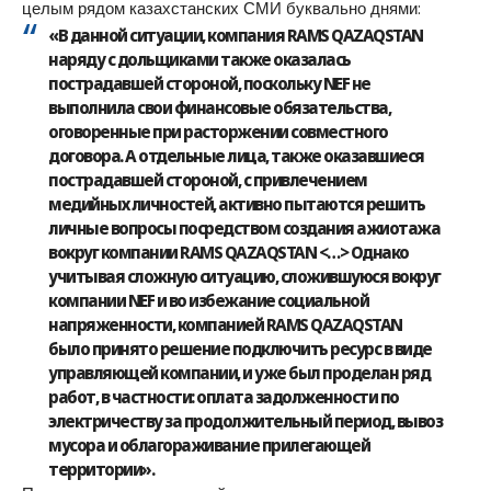
целым рядом казахстанских СМИ буквально днями:
«В данной ситуации, компания RAMS QAZAQSTAN
наряду с дольщиками также оказалась
пострадавшей стороной, поскольку NEF не
выполнила свои финансовые обязательства,
оговоренные при расторжении совместного
договора. А отдельные лица, также оказавшиеся
пострадавшей стороной, с привлечением
медийных личностей, активно пытаются решить
личные вопросы посредством создания ажиотажа
вокруг компании RAMS QAZAQSTAN <…> Однако
учитывая сложную ситуацию, сложившуюся вокруг
компании NEF и во избежание социальной
напряженности, компанией RAMS QAZAQSTAN
было принято решение подключить ресурс в виде
управляющей компании, и уже был проделан ряд
работ, в частности: оплата задолженности по
электричеству за продолжительный период, вывоз
мусора и облагораживание прилегающей
территории».