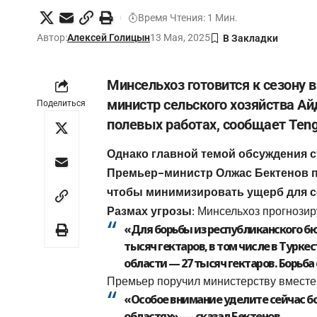
Время Чтения: 1 Мин.
Автор:
Алексей Голицын
13 Мая, 2025
Минсельхоз готовится к сезону 
министр сельского хозяйства Ай
Поделиться
полевых работах
,
сообщает
Teng
Однако главной темой обсуждения с
Премьер-министр Олжас Бектенов п
чтобы минимизировать ущерб для с
Размах угрозы:
Минсельхоз прогнозиру
«Для борьбы из республиканского бю
тысяч гектаров, в том числе в Турке
области — 27 тысяч гектаров. Борьба
Премьер поручил министерству вместе 
«Особое внимание уделите сейчас бо
областях», — сказал Бектенов.