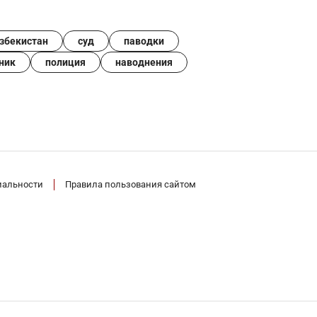
збекистан
суд
паводки
ник
полиция
наводнения
иальности
Правила пользования сайтом