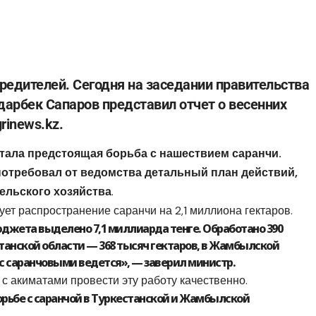
вредителей. Сегодня на заседании правительства
дарбек Сапаров представил отчет о весенних
rinews.kz.
тала предстоящая борьба с нашествием саранчи.
отребовал от ведомства детальный план действий,
ельского хозяйства
.
ет распространение саранчи на 2,1 миллиона гектаров.
джета выделено 7,1 миллиарда тенге. Обработано 390
станской области — 368 тысяч гектаров, в Жамбылской
 с саранчовыми ведется», — заверил министр.
с акиматами провести эту работу качественно.
рьбе с саранчой в Туркестанской и Жамбылской