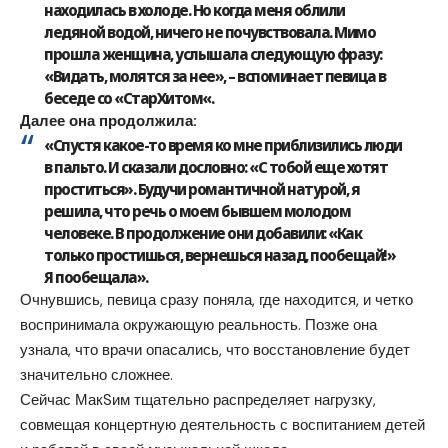
находилась в холоде. Но когда меня облили
ледяной водой, ничего не почувствовала. Мимо
прошла женщина, услышала следующую фразу:
«Видать, молятся за нее», – вспоминает певица в
беседе со «
СтарХитом
«.
Далее она продолжила:
«Спустя какое-то время ко мне приблизились люди
в пальто. И сказали дословно: «С тобой еще хотят
проститься». Будучи романтичной натурой, я
решила, что речь о моем бывшем молодом
человеке. В продолжение они добавили: «Как
только простишься, вернешься назад, пообещай!»
Я пообещала».
Очнувшись, певица сразу поняла, где находится, и четко
воспринимала окружающую реальность. Позже она
узнала, что врачи опасались, что восстановление будет
значительно сложнее.
Сейчас МакSим тщательно распределяет нагрузку,
совмещая концертную деятельность с воспитанием детей