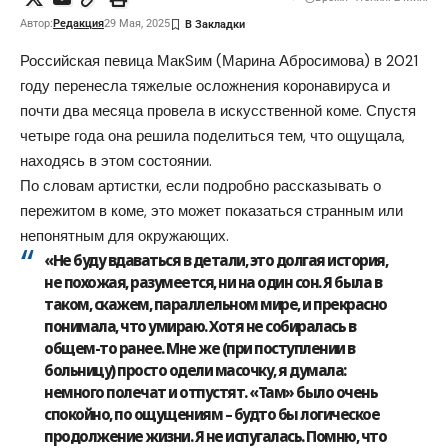
Автор:
Редакция
29 Мая, 2025
Российская певица МакSим (Марина Абросимова) в 2021
году перенесла тяжелые осложнения коронавируса и
почти два месяца провела в искусственной коме. Спустя
четыре года она решила поделиться тем, что ощущала,
находясь в этом состоянии.
По словам артистки, если подробно рассказывать о
пережитом в коме, это может показаться странным или
непонятным для окружающих.
«Не буду вдаваться в детали, это долгая история,
не похожая, разумеется, ни на один сон. Я была в
таком, скажем, параллельном мире, и прекрасно
понимала, что умираю. Хотя не собиралась в
общем-то ранее. Мне же (при поступлении в
больницу) просто одели масочку, я думала:
немного полечат и отпустят. «Там» было очень
спокойно, по ощущениям – будто бы логическое
продолжение жизни. Я не испугалась. Помню, что