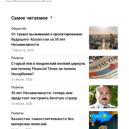
Самое читаемое
Общество
От тревог выживания к проектированию
будущего: Казахстан за 35 лет
Независимости
1 Августа, 2026
Политэк
Старый лев и лондонский мелкий циркуль
или почему Financial Times не поняла
Назарбаева?
21 Июля, 2026
Политэк
35 лет Независимости: теперь нам
предстоит построить богатую страну
16 Июля, 2026
Политэк
Казахстан: самостоятельность без
имперских иллюзий