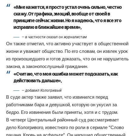
«Мне кажется, я просто устал очень сильно, честно
скажу. От графика, эмоций, вообще от своей в
принципе сейчас жизни. Но я надеюсь, что я все это
исправлю в ближайшее время»,
— в частности сказал он журналистам
Он также отметил, что активно участвует в общественной
жизни и уважает общество. По его словам, он извлек урок
из произошедшего и готов доказать, что он не нарушитель
закона, а законопослушный гражданин.
«Считаю, что моя ошибка может подсказать, как
действовать дальше»,
— добавил Кологривый
В суде актер также заявил, что извинился перед
работниками бара и девушкой, которую он укусил за
бедро. Его извинения были приняты, хотя и с трудом.
В четверг Центральный районный суд рассматривает
дело Кологривого, известного по роли в сериале “Слово
пацана. Кровь на асфальте”. Он нарушил общественный