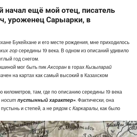
й начал ещё мой отец, писатель
ч, уроженец Сарыарки, в
хане Букейхане и его месте рождения, мне приходилось
ких гор
середины 19 века. В одном из описаний удивило
глый год снегом.
ршиной мог быть пик
Аксоран
в горах
Кызыларай
ачен на картах как самый высокий в Казахском
 километров, там, где по описанию середины 19 века
, носит
пустынный характер»
. Фактически, она
пустынь и степей, а не рядом с
Каркаралы
, как было