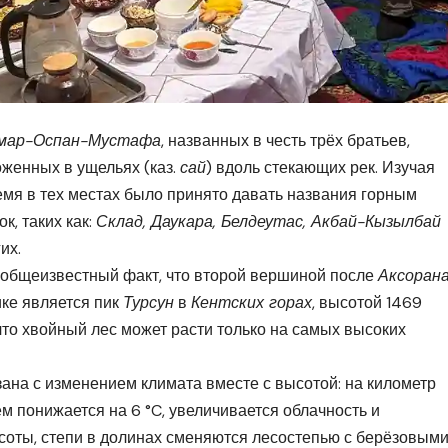
мар-Оспан-Мустафа
, названных в честь трёх братьев,
оженных в ущельях (каз.
сай
) вдоль стекающих рек. Изучая
ремя в тех местах было принято давать названия горным
, таких как:
Склад, Даукара, Белдеутас, Акбай-Кызылбай
их.
и общеизвестный факт, что второй вершиной после
Аксоран
ке является пик
Турсун
в
Кентских горах
, высотой 1469
что хвойный лес может расти только на самых высоких
зана с изменением климата вместе с высотой: на километр
м понижается на 6 °C, увеличивается облачность и
соты, степи в долинах сменяются лесостепью с берёзовым