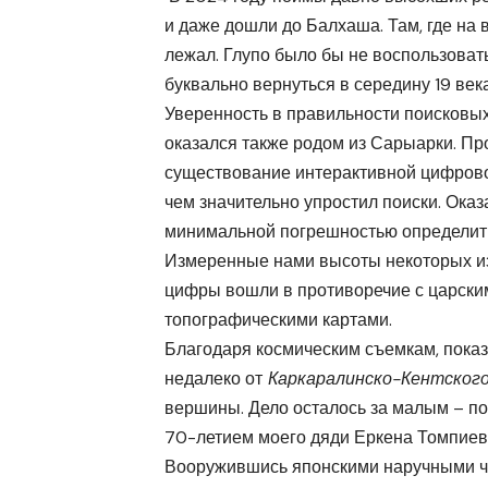
и даже дошли до Балхаша. Там, где на 
лежал. Глупо было бы не воспользоват
буквально вернуться в середину 19 века
Уверенность в правильности поисковых
оказался также родом из Сарыарки. Пр
существование интерактивной цифровой
чем значительно упростил поиски. Оказ
минимальной погрешностью определить
Измеренные нами высоты некоторых из
цифры вошли в противоречие с царским
топографическими картами.
Благодаря космическим съемкам, показ
недалеко от
Каркаралинско-Кентского
вершины. Дело осталось за малым – пое
70-летием моего дяди Еркена Томпиев
Вооружившись японскими наручными ч