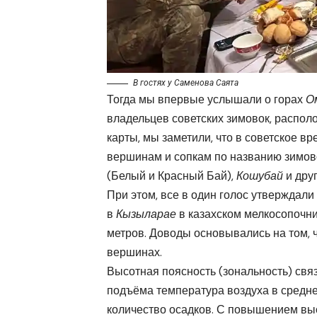
В гостях у Саменова Саята
Тогда мы впервые услышали о горах
О
владельцев советских зимовок, распол
карты, мы заметили, что в советское в
вершинам и сопкам по названию зимовок
(Белый и Красный Бай),
Кошубай
и друг
При этом, все в один голос утверждал
в
Кызыларае
в казахском мелкосопочни
метров. Доводы основывались на том, 
вершинах.
Высотная поясность (зональность) свя
подъёма температура воздуха в средне
количество осадков. С повышением вы