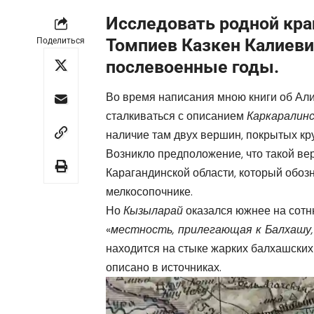
Исследовать родной кра
Томпиев Казкен Калиеви
Поделиться
послевоенные годы.
Во время написания мною книги об Али
сталкиваться с описанием
Каркаралинс
наличие там двух вершин, покрытых кру
Возникло предположение, что такой ве
Карагандинской области, который обозн
мелкосопочнике.
Но
Кызыларай
оказался южнее на сотню
«
местность, прилегающая к Балхашу
находится на стыке жарких балхашских 
описано в источниках.