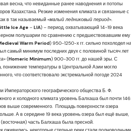
вая весна, что невиданные ранее наводнения и потопы
оров Казахстана. Резкие изменения климата и связанные с
как в так называемый «
малый ледниковый период
».
ittle
Ice
Age
–
LIA
) – период, охватывающий 14-19 века
северном полушарии по сравнению с предшествовавшим ему
Medieval Warm Period
) 950-1250-х гг. сильно похолодел н
 был самый минимум последних двух с половиной тысяч лет
ка»
(
Homeric
Minimum
) 900-300 гг. до нашей эры. С
а, понижение температуры в Центральной Азии могло
енного, что соответствовало экстремальной погоде 2024
и Императорского географического общества Б. Ф.
ажного и холодного климата уровень Балхаша был почти 146
тров выше современного. Площадь поверхности озера
а больше. А в середине 19 века уровень озера был ещё выше,
(восточная) часть Балхаша была пресной.
к оживились, некоторые степные реки стали полноводным