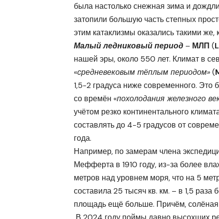
была настолько снежная зима и дождли
затопили большую часть степных прост
этим катаклизмы оказались такими же, 
Малый ледниковый период
–
МЛП
(
L
нашей эры, около 550 лет. Климат в 
«
средневековым тёплым периодом»
(
1,5-2 градуса ниже современного. Это
со времён «
похолодания
железного ве
учётом резко континентального климат
составлять до 4-5 градусов от соврем
года.
Например, по замерам члена экспедици
Мефферта в 1910 году, из-за более вл
метров над уровнем моря, что на 5 ме
составила 25 тысяч кв. км. – в 1,5 раз
площадь ещё больше. Причём, солёная 
В 2024 году поймы давно высохших ре