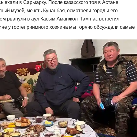
выехали в Сарыарку. После казахского тоя в Астане
ный музей, мечеть Кунанбая, осмотрели город и его
тем рванули в аул Касым Аманжол. Там нас встретил
не у гостеприимного хозяина мы горячо обсуждали самые