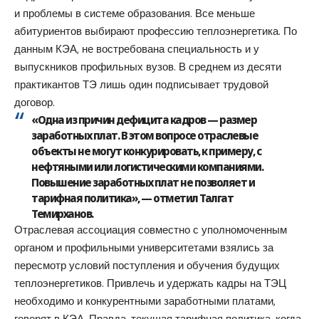
и проблемы в системе образования. Все меньше
абитуриентов выбирают профессию теплоэнергетика. По
данным КЭА, не востребована специальность и у
выпускников профильных вузов. В среднем из десяти
практикантов ТЭ лишь один подписывает трудовой
договор.
«Одна из причин дефицита кадров — размер
заработных плат. В этом вопросе отраслевые
объекты не могут конкурировать, к примеру, с
нефтяными или логистическими компаниями.
Повышение заработных плат не позволяет и
тарифная политика», — отметил Талгат
Темирханов.
Отраслевая ассоциация совместно с уполномоченным
органом и профильными университетами взялись за
пересмотр условий поступления и обучения будущих
теплоэнергетиков. Привлечь и удержать кадры на ТЭЦ
необходимо и конкурентными заработными платами,
говорят в КЭА. Правда, текущая тарифная политика, когда