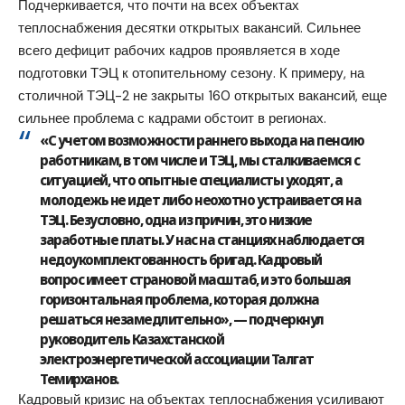
Подчеркивается, что почти на всех объектах
теплоснабжения десятки открытых вакансий. Сильнее
всего дефицит рабочих кадров проявляется в ходе
подготовки ТЭЦ к отопительному сезону. К примеру, на
столичной ТЭЦ-2 не закрыты 160 открытых вакансий, еще
сильнее проблема с кадрами обстоит в регионах.
«С учетом возможности раннего выхода на пенсию
работникам, в том числе и ТЭЦ, мы сталкиваемся с
ситуацией, что опытные специалисты уходят, а
молодежь не идет либо неохотно устраивается на
ТЭЦ. Безусловно, одна из причин, это низкие
заработные платы. У нас на станциях наблюдается
недоукомплектованность бригад. Кадровый
вопрос имеет страновой масштаб, и это большая
горизонтальная проблема, которая должна
решаться незамедлительно», — подчеркнул
руководитель Казахстанской
электроэнергетической ассоциации Талгат
Темирханов.
Кадровый кризис на объектах теплоснабжения усиливают