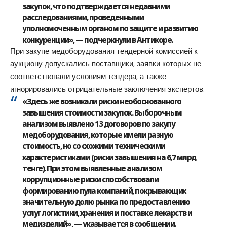
закупок, что подтверждается недавними
расследованиями, проведенными
уполномоченным органом по защите и развитию
конкуренции», — подчеркнули в Антикоре.
При закупе медоборудования тендерной комиссией к
аукциону допускались поставщики, заявки которых не
соответствовали условиям тендера, а также
игнорировались отрицательные заключения экспертов.
«Здесь же возникали риски необоснованного
завышения стоимости закупок. Выборочным
анализом выявлено 13 договоров по закупу
медоборудования, которые имели разную
стоимость, но со схожими техническими
характеристиками (риски завышения на 6,7 млрд
тенге). При этом выявленные анализом
коррупционные риски способствовали
формированию пула компаний, покрывающих
значительную долю рынка по предоставлению
услуг логистики, хранения и поставке лекарств и
медизделий», — указывается в сообщении.