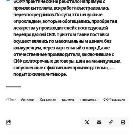
«СКФ практически не работало напрямую с
производителями, вся работа выстраивалась
через посредников. По сути, это ненужные
«прокладки», которые обогащались, приобретая
лекарства у производителей с последующей
перепродажей СКФ. При этом такие поставки
осуществлялись по максимальным ценам, без
конкуренции, через картельный сговор. Даже
отечественные производители, заключившие с
СКФ долгосрочные договоры, шли на манипуляции,
сопряженные с фиктивным производством», —
подытожили в Антикоре.
Теги:
Антикор
Казахстан
картель
нарушения
СК-Фармация