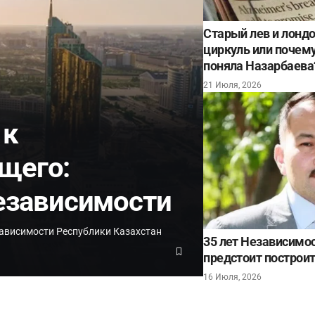
Старый лев и лонд
циркуль или почему 
поняла Назарбаева
21 Июля, 2026
 к
щего:
Независимости
ависимости Республики Казахстан
35 лет Независимос
предстоит построит
16 Июля, 2026