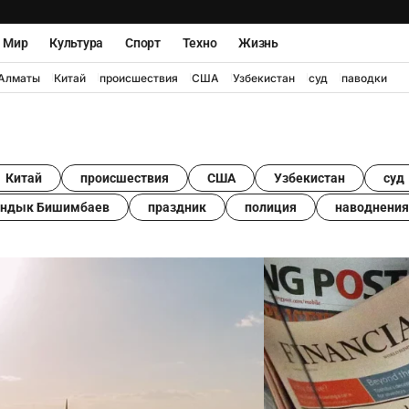
Мир
Культура
Спорт
Техно
Жизнь
Алматы
Китай
происшествия
США
Узбекистан
суд
паводки
Китай
происшествия
США
Узбекистан
суд
андык Бишимбаев
праздник
полиция
наводнения