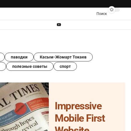
Поиск
паводки
Касым-Жомарт Токаев
полезные советы
спорт
Impressive
Mobile First
Website