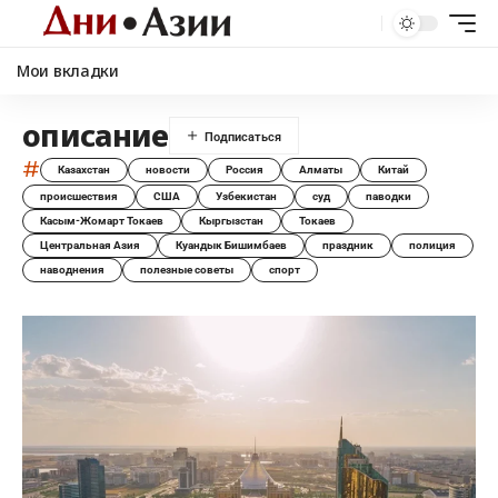
Мои вкладки
описание
#
Казахстан
новости
Россия
Алматы
Китай
происшествия
США
Узбекистан
суд
паводки
Касым-Жомарт Токаев
Кыргызстан
Токаев
Центральная Азия
Куандык Бишимбаев
праздник
полиция
наводнения
полезные советы
спорт