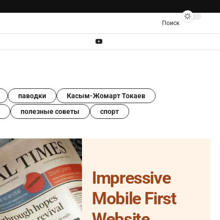
Поиск
паводки
Касым-Жомарт Токаев
полезные советы
спорт
Impressive
Mobile First
Website