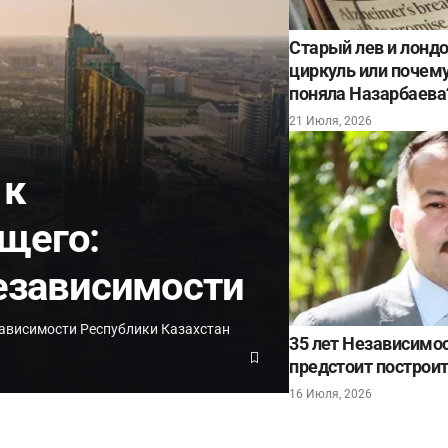
Старый лев и лонд
циркуль или почему 
поняла Назарбаева
21 Июля, 2026
 к
щего:
Независимости
ависимости Республики Казахстан
35 лет Независимос
предстоит построит
16 Июля, 2026