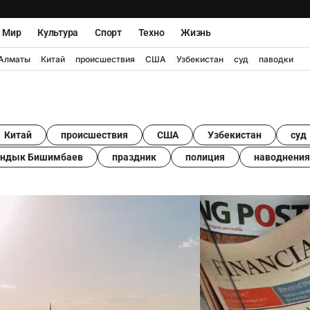
Мир
Культура
Спорт
Техно
Жизнь
Алматы
Китай
происшествия
США
Узбекистан
суд
паводки
Китай
происшествия
США
Узбекистан
суд
андык Бишимбаев
праздник
полиция
наводнения