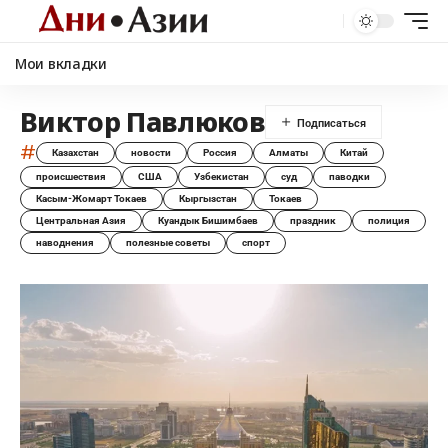
Мои вкладки
Виктор Павлюков
#
Казахстан
новости
Россия
Алматы
Китай
происшествия
США
Узбекистан
суд
паводки
Касым-Жомарт Токаев
Кыргызстан
Токаев
Центральная Азия
Куандык Бишимбаев
праздник
полиция
наводнения
полезные советы
спорт