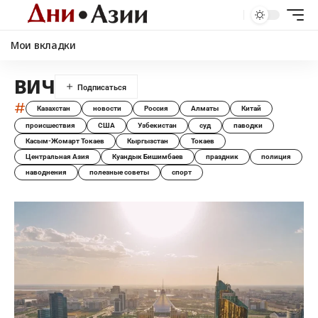
Мои вкладки
ВИЧ
#
Казахстан
новости
Россия
Алматы
Китай
происшествия
США
Узбекистан
суд
паводки
Касым-Жомарт Токаев
Кыргызстан
Токаев
Центральная Азия
Куандык Бишимбаев
праздник
полиция
наводнения
полезные советы
спорт