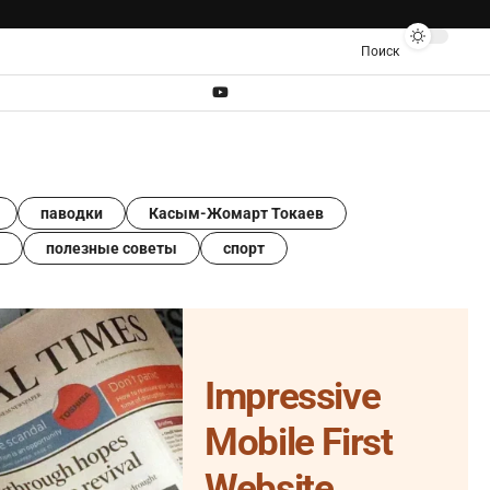
Поиск
паводки
Касым-Жомарт Токаев
полезные советы
спорт
Impressive
Mobile First
Website