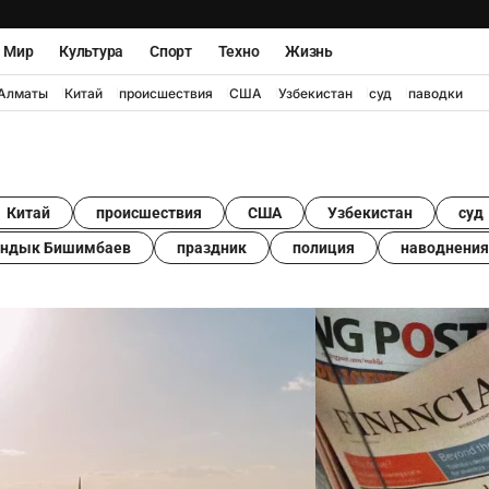
Мир
Культура
Спорт
Техно
Жизнь
Алматы
Китай
происшествия
США
Узбекистан
суд
паводки
Китай
происшествия
США
Узбекистан
суд
андык Бишимбаев
праздник
полиция
наводнения