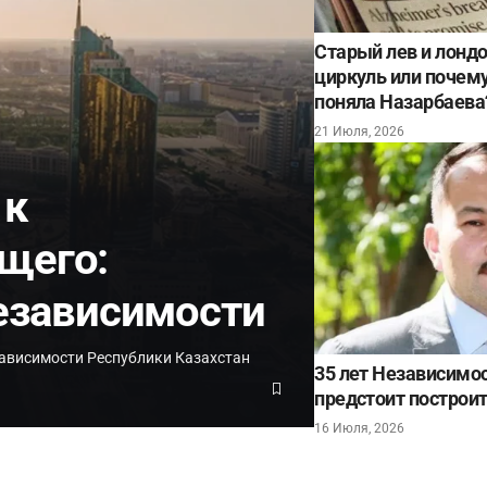
Старый лев и лонд
циркуль или почему 
поняла Назарбаева
21 Июля, 2026
 к
щего:
Независимости
ависимости Республики Казахстан
35 лет Независимос
предстоит построит
16 Июля, 2026