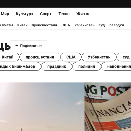
Мир
Культура
Спорт
Техно
Жизнь
Алматы
Китай
происшествия
США
Узбекистан
суд
паводки
щь
Китай
происшествия
США
Узбекистан
суд
андык Бишимбаев
праздник
полиция
наводнения