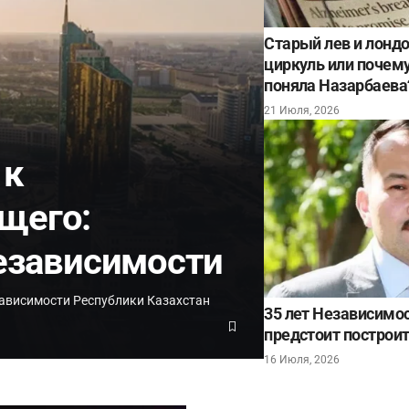
Старый лев и лонд
циркуль или почему 
поняла Назарбаева
21 Июля, 2026
 к
щего:
Независимости
ависимости Республики Казахстан
35 лет Независимос
предстоит построит
16 Июля, 2026