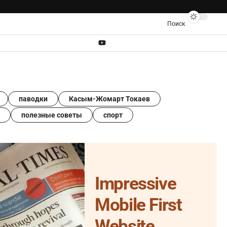
Поиск
паводки
Касым-Жомарт Токаев
полезные советы
спорт
Impressive
Mobile First
Website