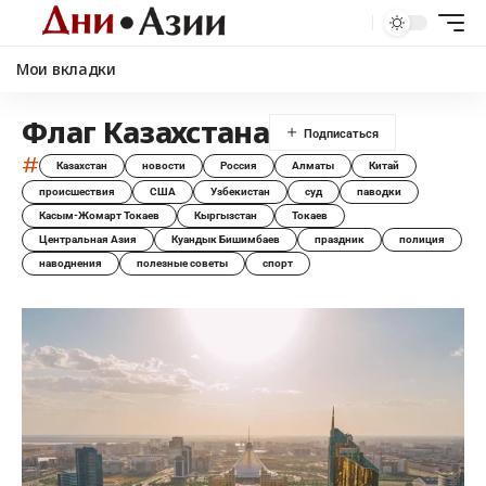
Мои вкладки
Флаг Казахстана
#
Казахстан
новости
Россия
Алматы
Китай
происшествия
США
Узбекистан
суд
паводки
Касым-Жомарт Токаев
Кыргызстан
Токаев
Центральная Азия
Куандык Бишимбаев
праздник
полиция
наводнения
полезные советы
спорт