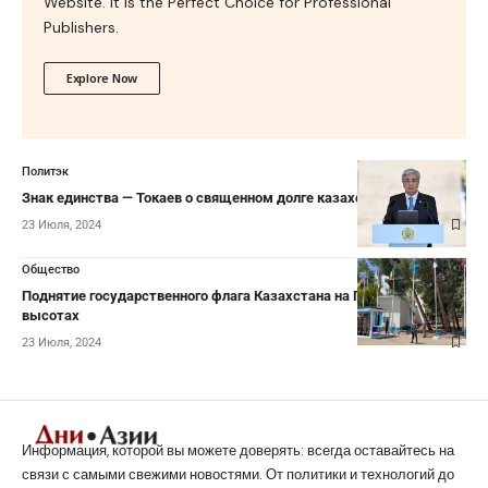
Website. It is the Perfect Choice for Professional
Publishers.
Explore Now
Политэк
Знак единства — Токаев о священном долге казахстанцев
23 Июля, 2024
Общество
Поднятие государственного флага Казахстана на Голанских
высотах
23 Июля, 2024
Информация, которой вы можете доверять: всегда оставайтесь на
связи с самыми свежими новостями. От политики и технологий до